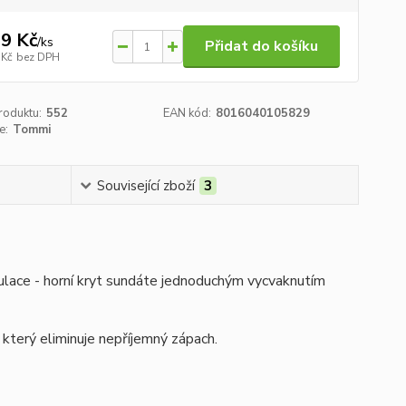
9 Kč
/
ks
Přidat do košíku
 Kč
bez DPH
roduktu:
552
EAN kód:
8016040105829
e:
Tommi
Související zboží
3
ulace - horní kryt sundáte jednoduchým vycvaknutím
, který eliminuje nepříjemný zápach.