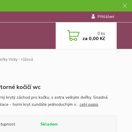
Přihlášení
0
ks
za
0,00 Kč
očky Vicky - růžová
torné kočičí wc
rný krytý záchod pro kočku, s extra velkými dvířky. Snadná
lace - horní kryt sundáte jednoduchým v...
celý popis
tupnost
Skladem