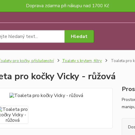
Doprava zdarma při nákupu nad 1700 Kč
Hledat
oalety pro kočky, příslušenství
Toalety s krytem, filtry
Toaleta pro k
eta pro kočky Vicky - růžová
Pros
Prosto
manipu
Dos