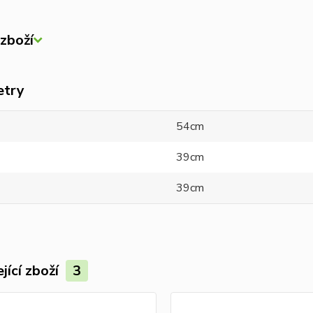
zboží
etry
54cm
39cm
39cm
jící zboží
3