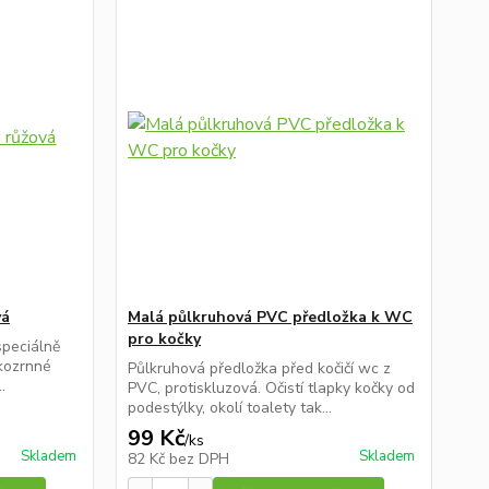
vá
Malá půlkruhová PVC předložka k WC
pro kočky
speciálně
lkozrnné
Půlkruhová předložka před kočičí wc z
.
PVC, protiskluzová. Očistí tlapky kočky od
podestýlky, okolí toalety tak...
99 Kč
/
ks
Skladem
Skladem
82 Kč
bez DPH