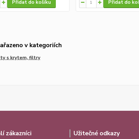
Přidat do košíku
Přidat do ko
zařazeno v kategoriích
ty s krytem, filtry
lí zákazníci
Užitečné odkazy