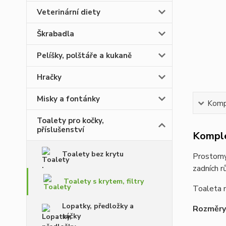
Veterinární diety
Škrabadla
Pelíšky, polštáře a kukaně
Hračky
Misky a fontánky
Kompl
Toalety pro kočky,
příslušenství
Komple
Toalety bez krytu
Prostorný
zadních r
Toalety s krytem, filtry
Toaleta m
Lopatky, předložky a
Rozměry
sáčky