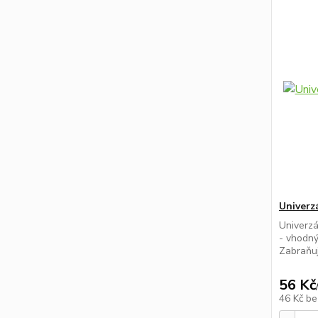
Univerzá
Univerzál
- vhodný
Zabraňuj
56 Kč
46 Kč
be