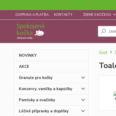
DOPRAVA A PLATBA
KONTAKTY
ŽIJEME S KOČKOU
Úvod
T
NOVINKY
Toal
AKCE
Granule pro kočky
Konzervy, vaničky a kapsičky
Pamlsky a svačinky
Léčivé přípravky a doplňky