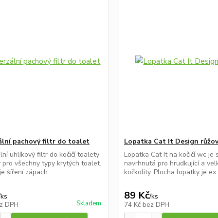
lní pachový filtr do toalet
Lopatka Cat It Design růžo
ní uhlíkový filtr do kočičí toalety
Lopatka Cat It na kočičí wc je 
 pro všechny typy krytých toalet.
navrhnutá pro hrudkující a ve
e šíření zápach...
kočkolity. Plocha lopatky je ex..
89 Kč
/
ks
/
ks
Skladem
z DPH
74 Kč
bez DPH