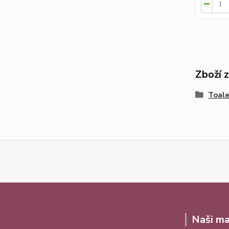
Zboží 
Toale
Naši ma