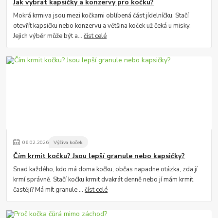
Jak vybrat kapsičky a konzervy pro kočku?
Mokrá krmiva jsou mezi kočkami oblíbená část jídelníčku. Stačí
otevřít kapsičku nebo konzervu a většina koček už čeká u misky.
Jejich výběr může být a...
číst celé
06
.
02
.
2026
Výživa koček
Čím krmit kočku? Jsou lepší granule nebo kapsičky?
Snad každého, kdo má doma kočku, občas napadne otázka, zda jí
krmí správně. Stačí kočku krmit dvakrát denně nebo jí mám krmit
častěji? Má mít granule ...
číst celé