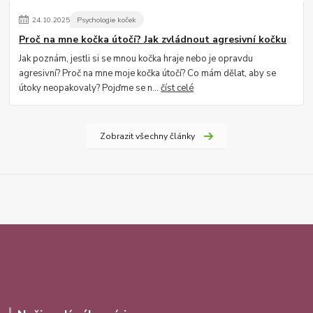
24
.
10
.
2025
Psychologie koček
Proč na mne kočka útočí? Jak zvládnout agresivní kočku
Jak poznám, jestli si se mnou kočka hraje nebo je opravdu
agresivní? Proč na mne moje kočka útočí? Co mám dělat, aby se
útoky neopakovaly? Pojďme se n...
číst celé
Zobrazit všechny články