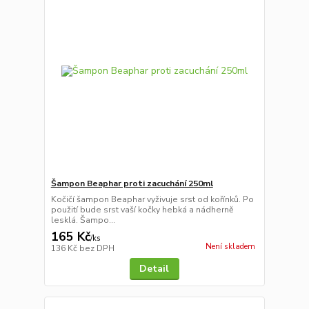
Šampon Beaphar proti zacuchání 250ml
Kočičí šampon Beaphar vyživuje srst od kořínků. Po
použití bude srst vaší kočky hebká a nádherně
lesklá. Šampo...
165 Kč
/
ks
Není skladem
136 Kč
bez DPH
Detail