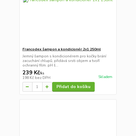
Francodex šampon a kondicionér 2v1 250ml
Jemný šampon s kondicionérem pro kočky brání
zacuchání chlupů, přidává srsti objem a tvoří
ochranný film. pH š...
239 Kč
/
ks
Skladem
198 Kč
bez DPH
Přidat do košíku