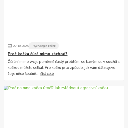
27
.
10
.
2025
Psychologie koček
Proč kočka čůrá mimo záchod?
Čůrání mimo wc je poměrně častý problém, se kterým se v soužití s
kočkou můžete setkat. Pro kočku je to způsob, jak vám dát najevo,
že je něco špatně....
číst celé