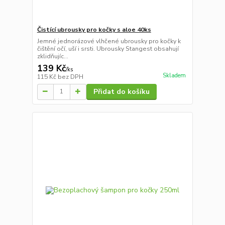
Čistící ubrousky pro kočky s aloe 40ks
Jemné jednorázové vlhčené ubrousky pro kočky k
čištění očí, uší i srsti. Ubrousky Stangest obsahují
zklidňujíc...
139 Kč
/
ks
Skladem
115 Kč
bez DPH
Přidat do košíku