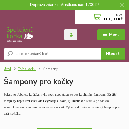
Doprava zdarma při nákupu nad 1700 Kč
0
ks
za
0,00 Kč
Menu
Hledat
Úvod
Péče o kočku
Šampony
Šampony pro kočky
Pokud potřebujete kočičku vykoupat, neobejdete se bez kvalitního šamponu.
Kočičí
šampony nejen srst čistí, ale i vyživují a dodají ji hebkost a lesk.
S přidaným
kondicionérem pomohou se zacuchanou srstí.
Vyberte si u nás ten správný šampon pro
vaši kočičku.