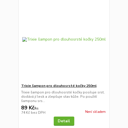
Trixie šampon pro dlouhosrsté kočky 250ml
Trixie šampon pro dlouhosrsté kočky posiluje srst,
dodává jí lesk a zlepšuje stav kůže. Po použití
šamponu srs...
89 Kč
/
ks
Není skladem
74 Kč
bez DPH
Detail