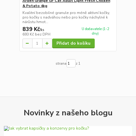
Arden Grange GF Cat Adult Light Fresh Chicken
& Potato 4kg
Kvalitní bezobilné granule pro méně aktivní kočky,
pro kočky s nadváhou nebo pro kočky náchylné k
nárůstu hmot...
839 Kč
U dodavatele (1-2
/
ks
dny)
693 Kč
bez DPH
Přidat do košíku
strana
z 1
Novinky z našeho blogu