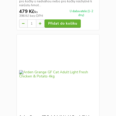
pro kočky s nadváhou nebo pro kočky náchylné k
nárůstu hmot...
479 Kč
U dodavatele (1-2
/
ks
dny)
396 Kč
bez DPH
Přidat do košíku