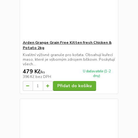
Arden Grange Grain Free Kitten fresh Chicken &
Potato 2kg
Kvalitní výživné granule pro koťata. Obsahují kuřecí
maso, které je výborným zdrojem bílkovin. Poskytují
všech...
479 Kč
U dodavatele (1-2
/
ks
dny)
396 Kč
bez DPH
Přidat do košíku