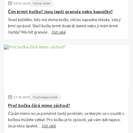
06
.
02
.
2026
Výživa koček
Čím krmit kočku? Jsou lepší granule nebo kapsičky?
Snad každého, kdo má doma kočku, občas napadne otázka, zda jí
krmí správně. Stačí kočku krmit dvakrát denně nebo jí mám krmit
častěji? Má mít granule ...
číst celé
27
.
10
.
2025
Psychologie koček
Proč kočka čůrá mimo záchod?
Čůrání mimo wc je poměrně častý problém, se kterým se v soužití s
kočkou můžete setkat. Pro kočku je to způsob, jak vám dát najevo,
že je něco špatně....
číst celé