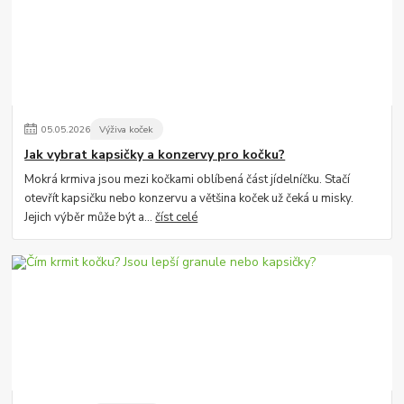
05
.
05
.
2026
Výživa koček
Jak vybrat kapsičky a konzervy pro kočku?
Mokrá krmiva jsou mezi kočkami oblíbená část jídelníčku. Stačí
otevřít kapsičku nebo konzervu a většina koček už čeká u misky.
Jejich výběr může být a...
číst celé