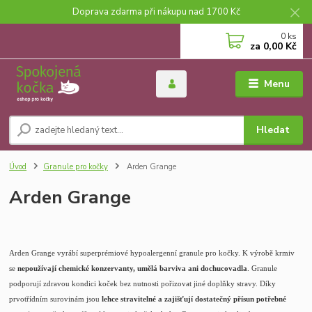
Doprava zdarma při nákupu nad 1700 Kč
0
ks
za
0,00 Kč
Menu
Hledat
Úvod
Granule pro kočky
Arden Grange
Arden Grange
Arden Grange vyrábí superprémiové hypoalergenní granule pro kočky. K výrobě krmiv
se
nepoužívají chemické konzervanty, umělá barviva ani dochucovadla
. Granule
podporují zdravou kondici koček bez nutnosti pořizovat jiné doplňky stravy. Díky
prvotřídním surovinám jsou
lehce stravitelné a zajišťují dostatečný přísun potřebné