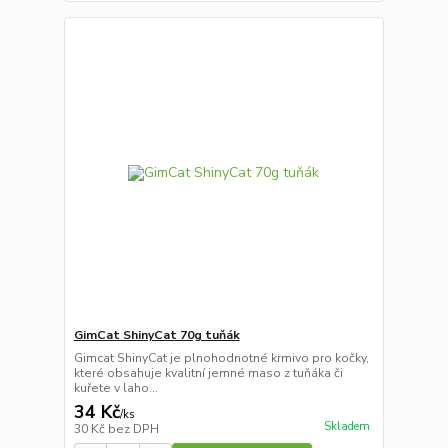
GimCat ShinyCat 70g tuňák
Gimcat ShinyCat je plnohodnotné krmivo pro kočky,
které obsahuje kvalitní jemné maso z tuňáka či
kuřete v laho...
34 Kč
/
ks
Skladem
30 Kč
bez DPH