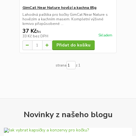
GimCat Near Nature hovězí a kachna 85g
Lahodná paštika pro kočky GimCat Near Nature s
hovězím a kachním masem. Kompletní výživné
krmivo přizpůsobené ...
37 Kč
/
ks
Skladem
33 Kč
bez DPH
Přidat do košíku
strana
z 1
Novinky z našeho blogu