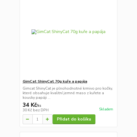
GimCat ShinyCat 70g kuře a papája
Gimcat ShinyCat je plnohodnotné krmivo pro kočky,
které obsahuje kvalitní jemné maso z kuřete a
kousky papáji ...
34 Kč
/
ks
Skladem
30 Kč
bez DPH
Přidat do košíku