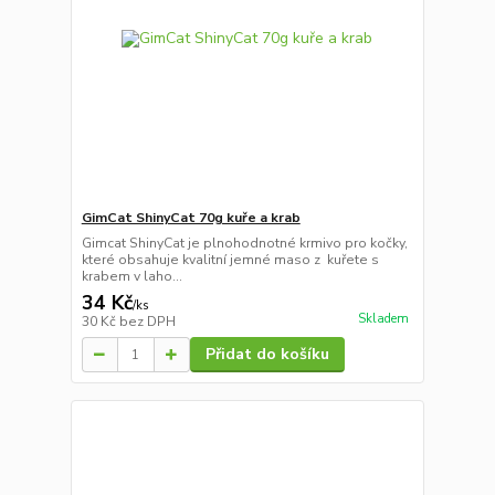
GimCat ShinyCat 70g kuře a krab
Gimcat ShinyCat je plnohodnotné krmivo pro kočky,
které obsahuje kvalitní jemné maso z kuřete s
krabem v laho...
34 Kč
/
ks
Skladem
30 Kč
bez DPH
Přidat do košíku