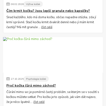
06
.
02
.
2026
Výživa koček
Čím krmit kočku? Jsou lepší granule nebo kapsičky?
Snad každého, kdo má doma kočku, občas napadne otázka, zda jí
krmí správně. Stačí kočku krmit dvakrát denně nebo jí mám krmit
častěji? Má mít granule ...
číst celé
27
.
10
.
2025
Psychologie koček
Proč kočka čůrá mimo záchod?
Čůrání mimo wc je poměrně častý problém, se kterým se v soužití s
kočkou můžete setkat. Pro kočku je to způsob, jak vám dát najevo,
že je něco špatně....
číst celé