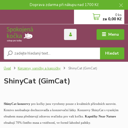
Doprava zdarma při nákupu nad 1700 Kč
0
ks
za
0,00 Kč
Menu
Hledat
Úvod
Konzervy, vaničky a kapsičky
ShinyCat (GimCat)
ShinyCat (GimCat)
ShinyCat konzervy
pro kočky jsou vyrobeny pouze z kvalitních přírodních surovin.
Krmivo neobsahuje dochucovadla a konzervační látky. Konzervy ShinyCat s vysokým
obsahem masa představují zdravou svačinku pro vaši kočku.
Kapsičky Near Nature
obsahují 70% čistého masa a vnitřností, ve formě lahodné paštiky.