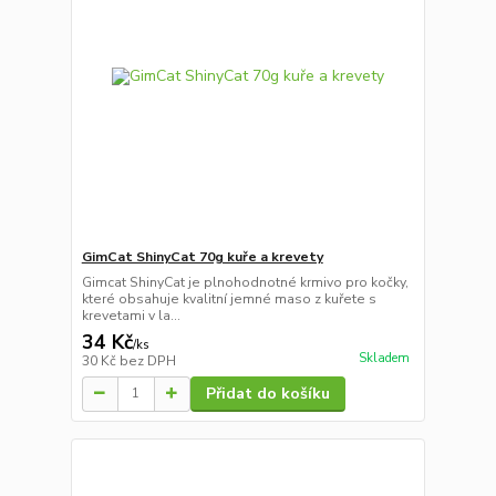
GimCat ShinyCat 70g kuře a krevety
Gimcat ShinyCat je plnohodnotné krmivo pro kočky,
které obsahuje kvalitní jemné maso z kuřete s
krevetami v la...
34 Kč
/
ks
Skladem
30 Kč
bez DPH
Přidat do košíku