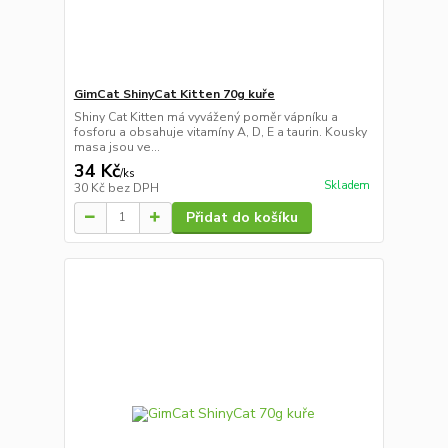
GimCat ShinyCat Kitten 70g kuře
Shiny Cat Kitten má vyvážený poměr vápníku a
fosforu a obsahuje vitamíny A, D, E a taurin. Kousky
masa jsou ve...
34 Kč
/
ks
Skladem
30 Kč
bez DPH
Přidat do košíku