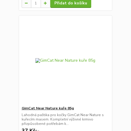
Přidat do košíku
GimCat Near Nature kuře 85g
Lahodná paštika pro kočky GimCat Near Nature s
kuřecím masem. Kompletní výživné krmivo
přizpůsobené potřebám k...
37 Kč