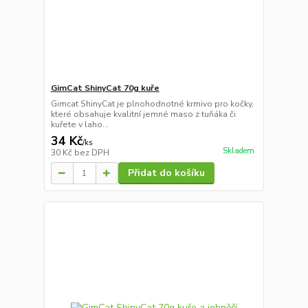
GimCat ShinyCat 70g kuře
Gimcat ShinyCat je plnohodnotné krmivo pro kočky,
které obsahuje kvalitní jemné maso z tuňáka či
kuřete v laho...
34 Kč
/
ks
Skladem
30 Kč
bez DPH
Přidat do košíku