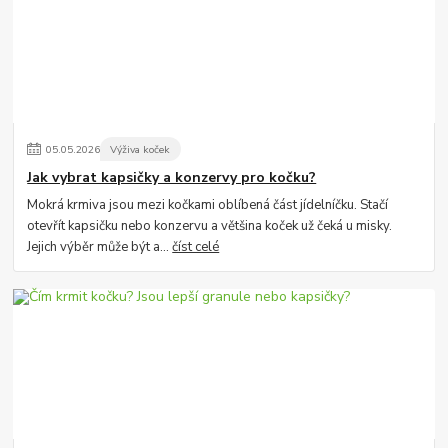
05
.
05
.
2026
Výživa koček
Jak vybrat kapsičky a konzervy pro kočku?
Mokrá krmiva jsou mezi kočkami oblíbená část jídelníčku. Stačí
otevřít kapsičku nebo konzervu a většina koček už čeká u misky.
Jejich výběr může být a...
číst celé