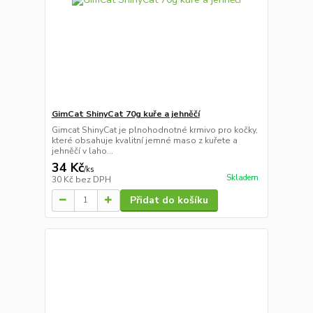
GimCat ShinyCat 70g kuře a jehněčí
Gimcat ShinyCat je plnohodnotné krmivo pro kočky,
které obsahuje kvalitní jemné maso z kuřete a
jehněčí v laho...
34 Kč
/
ks
Skladem
30 Kč
bez DPH
Přidat do košíku