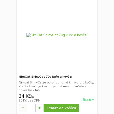
GimCat ShinyCat 70g kuře a hovězí
Gimcat ShinyCat je plnohodnotné krmivo pro kočky,
které obsahuje kvalitní jemné maso z kuřete a
hovězího v lah...
34 Kč
/
ks
Skladem
30 Kč
bez DPH
Přidat do košíku