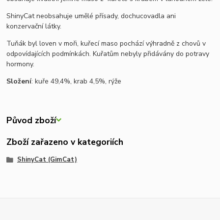
ShinyCat neobsahuje umělé přísady, dochucovadla ani
konzervační látky.
Tuňák byl loven v moři, kuřecí maso pochází výhradně z chovů v
odpovídajících podmínkách. Kuřatům nebyly přidávány do potravy
hormony.
Složení
: kuře 49,4%, krab 4,5%, rýže
Původ zboží
Zboží zařazeno v kategoriích
ShinyCat (GimCat)