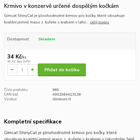
Krmivo v konzervě určené dospělým kočkám
Gimcat ShinyCat je plnohodnotné krmivo pro kočky, které obsahuje
kvalitní jemné maso z kuřete s krabem v laho...
celý popis
Dostupnost
Skladem
34 Kč
/
ks
30 Kč
bez DPH
Přidat do košíku
Číslo produktu:
965
EAN kód:
4002064413136
Výrobce:
Gimborn It
Kompletní specifikace
Gimcat ShinyCat je plnohodnotné krmivo pro kočky, které
obsahuje kvalitní jemné maso z kuřete s krabem v lahodném želé.