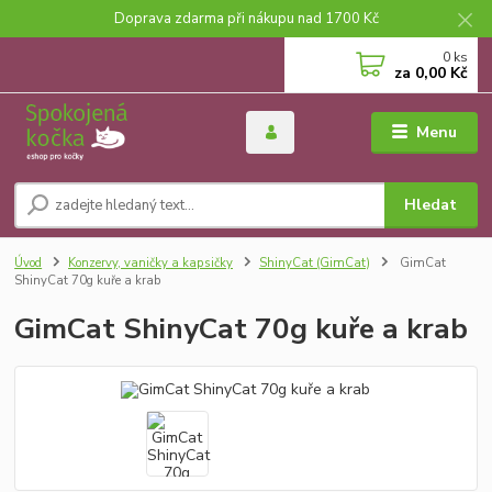
Doprava zdarma při nákupu nad 1700 Kč
0
ks
za
0,00 Kč
Menu
Hledat
Úvod
Konzervy, vaničky a kapsičky
ShinyCat (GimCat)
GimCat
ShinyCat 70g kuře a krab
GimCat ShinyCat 70g kuře a krab