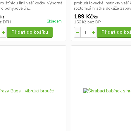
pro štíhlou linii vaší kočky. Výborná
probudí lovecké instinkty vaší 
ro pohybově lín...
roztomilá hračka dokáže zabavit
189 Kč
/
ks
/
ks
Skladem
z DPH
156 Kč
bez DPH
Přidat do košíku
Přidat do ko