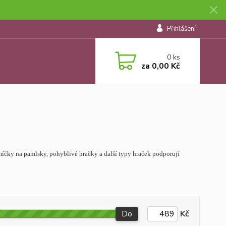
Přihlášení
0
ks
za
0,00 Kč
 míčky na pamlsky, pohyblivé hračky a další typy hraček podporují
Do
Kč