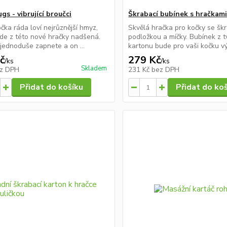
gs - vibrující broučci
Škrabací bubínek s hračkam
čka ráda loví nejrůznější hmyz,
Skvělá hračka pro kočky se šk
de z této nové hračky nadšená.
podložkou a míčky. Bubínek z 
jednoduše zapnete a on ...
kartonu bude pro vaši kočku výz
č
279 Kč
/
ks
/
ks
Skladem
z DPH
231 Kč
bez DPH
Přidat do košíku
Přidat do ko