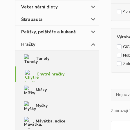
Veterinární diety
Skl
Škrabadla
Pelíšky, polštáře a kukaně
Výrob
Hračky
GiG
No
Tunely
Zol
Chytré hračky
Míčky
Nejnově
Myšky
Zobrazuji 
Mávátka, udice