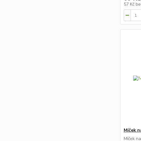
57 Kč
be
Míček n
Míček na