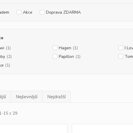
adem
Akce
Doprava ZDARMA
ce
wi
(1)
Hagen
(1)
I Lo
bby
(2)
Papillon
(1)
Tom
ux
(1)
jší
Nejlevnější
Nejdražší
1-15 z 29