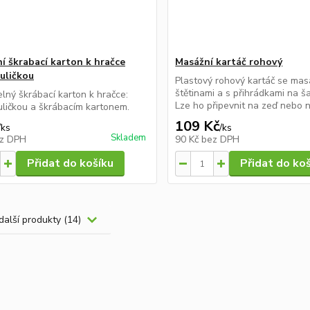
í škrabací karton k hračce
Masážní kartáč rohový
kuličkou
Plastový rohový kartáč se mas
štětinami a s přihrádkami na ša
lný škrábací karton k hračce:
Lze ho připevnit na zeď nebo ná
uličkou a škrábacím kartonem.
109 Kč
/
ks
/
ks
Skladem
z DPH
90 Kč
bez DPH
Přidat do košíku
Přidat do ko
další produkty (14)