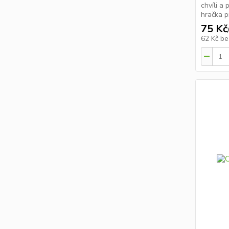
chvíli a 
hračka p
75 Kč
62 Kč
be