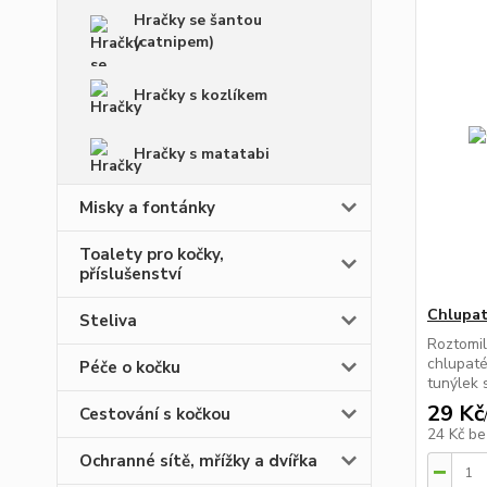
Hračky se šantou
(catnipem)
Hračky s kozlíkem
Hračky s matatabi
Misky a fontánky
Toalety pro kočky,
příslušenství
Chlupat
Steliva
Roztomil
chlupaté
Péče o kočku
tunýlek s
29 Kč
Cestování s kočkou
24 Kč
be
Ochranné sítě, mřížky a dvířka