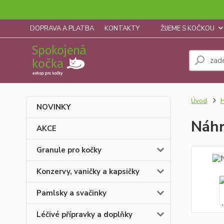
DOPRAVA A PLATBA
KONTAKTY
ŽIJEME S KOČKOU
Úvod
H
NOVINKY
Náhr
AKCE
Granule pro kočky
Konzervy, vaničky a kapsičky
Pamlsky a svačinky
Léčivé přípravky a doplňky