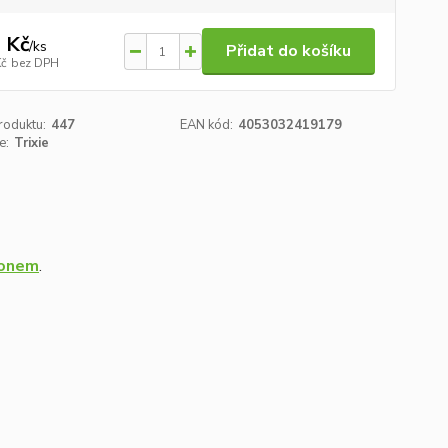
 Kč
/
ks
Přidat do košíku
Kč
bez DPH
roduktu:
447
EAN kód:
4053032419179
e:
Trixie
tonem
.