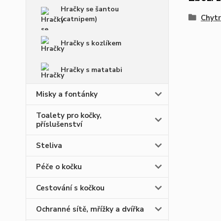
Hračky se šantou
Chytr
(catnipem)
Hračky s kozlíkem
Hračky s matatabi
Misky a fontánky
Toalety pro kočky,
příslušenství
Steliva
Péče o kočku
Cestování s kočkou
Ochranné sítě, mřížky a dvířka