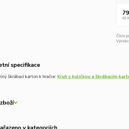
79
65 
Číslo p
Výrobc
tní specifikace
ný škrábací karton k hračce:
Kruh s kuličkou a škrábacím kar
zboží
zařazeno v kategoriích