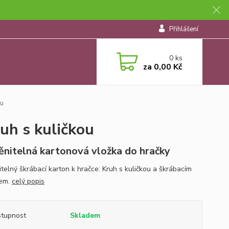
Přihlášení
0
ks
za
0,00 Kč
ou
uh s kuličkou
nitelná kartonová vložka do hračky
telný škrábací karton k hračce: Kruh s kuličkou a škrábacím
nem.
celý popis
tupnost
Skladem