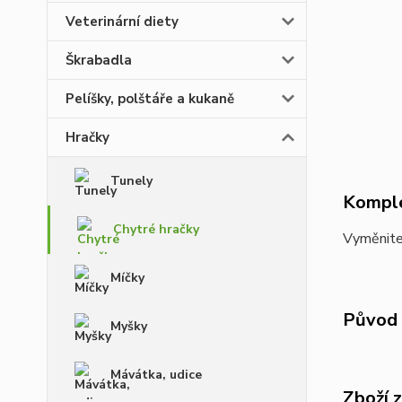
Veterinární diety
Škrabadla
Pelíšky, polštáře a kukaně
Hračky
Tunely
Komple
Chytré hračky
Vyměnitel
Míčky
Původ 
Myšky
Mávátka, udice
Zboží 