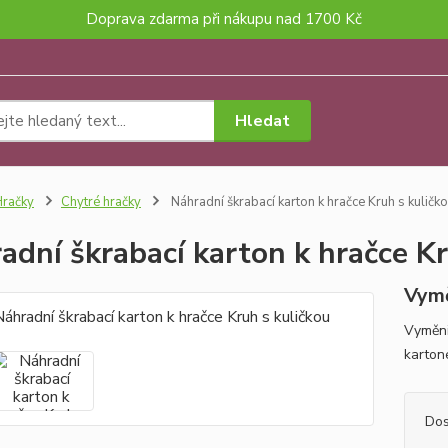
Doprava zdarma při nákupu nad 1700 Kč
Hledat
račky
Chytré hračky
Náhradní škrabací karton k hračce Kruh s kuličk
adní škrabací karton k hračce Kr
Vymě
Vyměni
karto
Dos