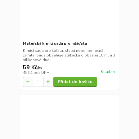
Mateřská krmící sada pro mláďata
Krmící sada pro koťata, slabá nebo nemocná
zvířata. Sada obsahuje stříkačku o obsahu 10 ml a 3
silikonové dudl...
59 Kč
/
ks
Skladem
49 Kč
bez DPH
Přidat do košíku