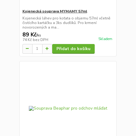
Kojenecká souprava MYMAMY 57ml
Kojenecká láhev pro koťata o objemu 57ml včetně
čistícího kartáčku a 3ks dudlíků. Pro krmení
novorozených a ma...
89 Kč
/
ks
Skladem
74 Kč
bez DPH
Přidat do košíku