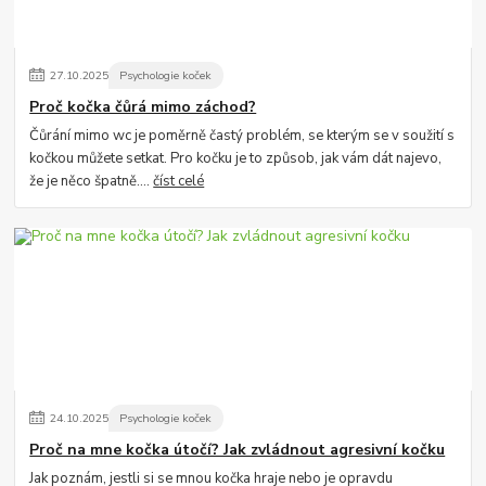
27
.
10
.
2025
Psychologie koček
Proč kočka čůrá mimo záchod?
Čůrání mimo wc je poměrně častý problém, se kterým se v soužití s
kočkou můžete setkat. Pro kočku je to způsob, jak vám dát najevo,
že je něco špatně....
číst celé
24
.
10
.
2025
Psychologie koček
Proč na mne kočka útočí? Jak zvládnout agresivní kočku
Jak poznám, jestli si se mnou kočka hraje nebo je opravdu