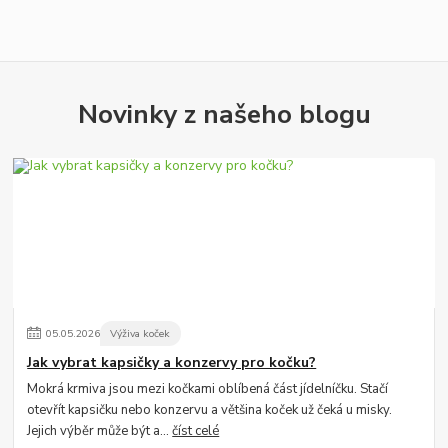
Novinky z našeho blogu
05
.
05
.
2026
Výživa koček
Jak vybrat kapsičky a konzervy pro kočku?
Mokrá krmiva jsou mezi kočkami oblíbená část jídelníčku. Stačí
otevřít kapsičku nebo konzervu a většina koček už čeká u misky.
Jejich výběr může být a...
číst celé