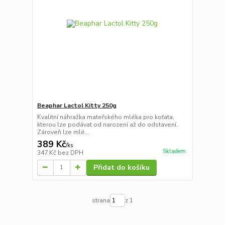
Beaphar Lactol Kitty 250g
Kvalitní náhražka mateřského mléka pro koťata,
kterou lze podávat od narození až do odstavení.
Zároveň lze mlé...
389 Kč
/
ks
Skladem
347 Kč
bez DPH
Přidat do košíku
strana
z 1