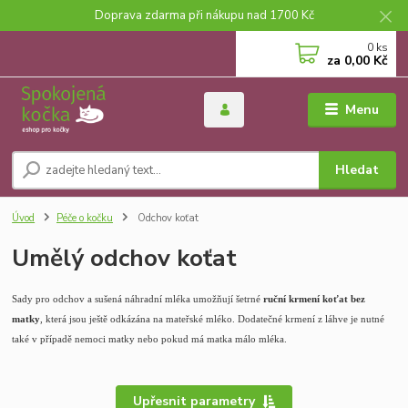
Doprava zdarma při nákupu nad 1700 Kč
0
ks
za
0,00 Kč
Menu
Hledat
Úvod
Péče o kočku
Odchov koťat
Umělý odchov koťat
Sady pro odchov a sušená náhradní mléka umožňují šetrné
ruční krmení koťat bez
matky
, která jsou ještě odkázána na mateřské mléko. Dodatečné krmení z láhve je nutné
také v případě nemoci matky nebo pokud má matka málo mléka.
Upřesnit parametry