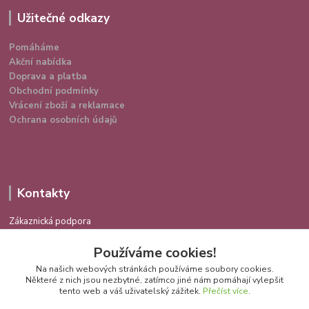
Užitečné odkazy
Pomáháme
Akční nabídka
Doprava a platba
Obchodní podmínky
Vrácení zboží a reklamace
Ochrana osobních údajů
Kontakty
Zákaznická podpora
724 639 336
Používáme cookies!
(Po-Pá 9-16 hod.)
Na našich webových stránkách používáme soubory cookies.
info@spokojenakocka.cz
Některé z nich jsou nezbytné, zatímco jiné nám pomáhají vylepšit
tento web a váš uživatelský zážitek.
Přečíst více
.