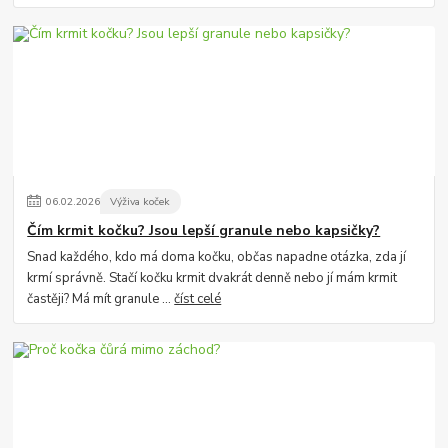
06
.
02
.
2026
Výživa koček
Čím krmit kočku? Jsou lepší granule nebo kapsičky?
Snad každého, kdo má doma kočku, občas napadne otázka, zda jí
krmí správně. Stačí kočku krmit dvakrát denně nebo jí mám krmit
častěji? Má mít granule ...
číst celé