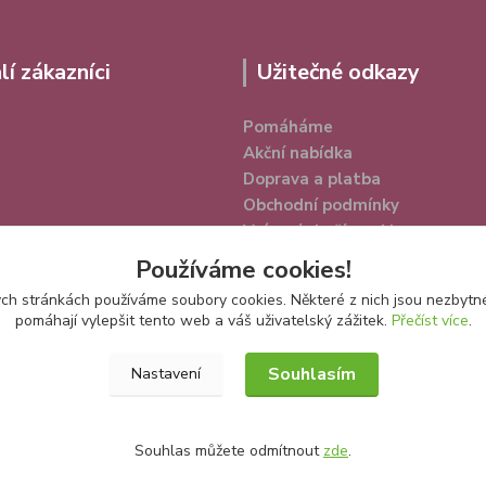
lí zákazníci
Užitečné odkazy
Pomáháme
Akční nabídka
Doprava a platba
Obchodní podmínky
Vrácení zboží a reklamace
Ochrana osobních údajů
Používáme cookies!
h stránkách používáme soubory cookies. Některé z nich jsou nezbytné
pomáhají vylepšit tento web a váš uživatelský zážitek.
Přečíst více
.
Souhlasím
Nastavení
Souhlas můžete odmítnout
zde
.