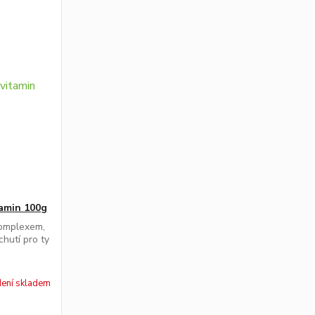
tamin 100g
komplexem,
hutí pro ty
ení skladem