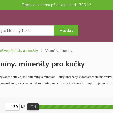
Doprava zdarma při nákupu nad 1700 Kč
Hledat
éčivé přípravky a doplňky
Vitamíny, minerály
míny, minerály pro kočky
vyvážené stravě jsou vitamíny a minerální látky obsaženy v dostatečném množství. 
in podporující celkové zdraví
. Vitamínové pasty kočkám chutnají, lze je podávat
Kč
Od