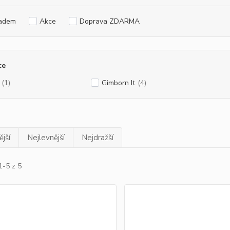
adem
Akce
Doprava ZDARMA
ce
(1)
Gimborn It
(4)
jší
Nejlevnější
Nejdražší
1-5 z 5