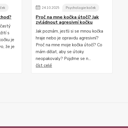
ček
24
.
10
.
2025
Psychologie koček
chod?
Proč na mne kočka útočí? Jak
zvládnout agresivní kočku
 častý
Jak poznám, jestli si se mnou kočka
ití s
hraje nebo je opravdu agresivní?
kočku je
Proč na mne moje kočka útočí? Co
o, že je
mám dělat, aby se útoky
neopakovaly? Pojďme se n...
číst celé