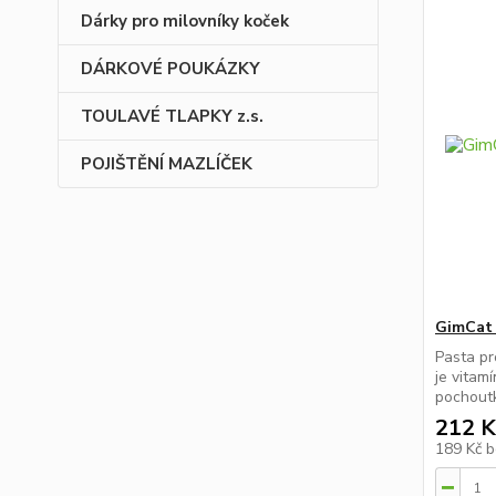
Dárky pro milovníky koček
DÁRKOVÉ POUKÁZKY
TOULAVÉ TLAPKY z.s.
POJIŠTĚNÍ MAZLÍČEK
GimCat 
Pasta pr
je vitam
pochoutk
212 K
189 Kč
b