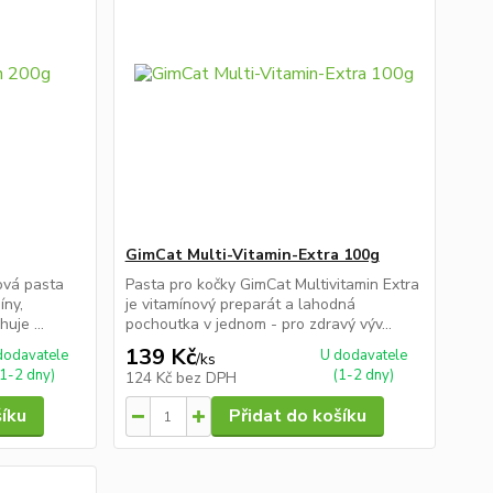
GimCat Multi-Vitamin-Extra 100g
ová pasta
Pasta pro kočky GimCat Multivitamin Extra
íny,
je vitamínový preparát a lahodná
uje ...
pochoutka v jednom - pro zdravý výv...
139 Kč
dodavatele
U dodavatele
/
ks
(1-2 dny)
(1-2 dny)
124 Kč
bez DPH
šíku
Přidat do košíku