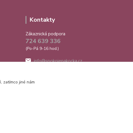
Kontakty
Zákaznická podpora
724 639 336
(Po-Pá 9-16 hod.)
info@spokojenakocka.cz
, zatímco jiné nám
Vytvořeno na
Eshop-rychle.cz