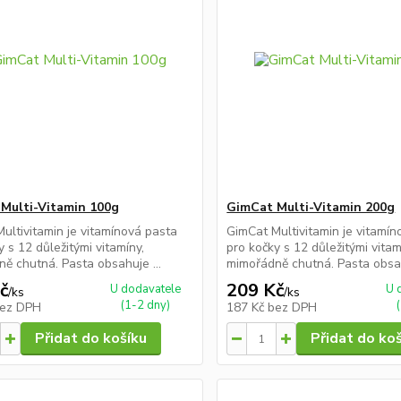
Multi-Vitamin 100g
GimCat Multi-Vitamin 200g
ultivitamin je vitamínová pasta
GimCat Multivitamin je vitamín
y s 12 důležitými vitamíny,
pro kočky s 12 důležitými vitam
ě chutná. Pasta obsahuje ...
mimořádně chutná. Pasta obsah
č
209 Kč
U dodavatele
U 
/
ks
/
ks
(1-2 dny)
ez DPH
187 Kč
bez DPH
Přidat do košíku
Přidat do ko