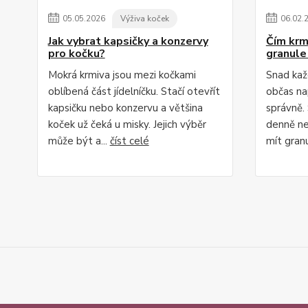
05
.
05
.
2026
Výživa koček
06
.
02
.
Jak vybrat kapsičky a konzervy
Čím krm
pro kočku?
granule
Mokrá krmiva jsou mezi kočkami
Snad kaž
oblíbená část jídelníčku. Stačí otevřít
občas na
kapsičku nebo konzervu a většina
správně. 
koček už čeká u misky. Jejich výběr
denně ne
může být a...
číst celé
mít granu