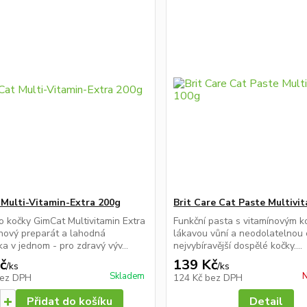
Multi-Vitamin-Extra 200g
Brit Care Cat Paste Multivi
o kočky GimCat Multivitamin Extra
Funkční pasta s vitamínovým 
ínový preparát a lahodná
lákavou vůní a neodolatelnou c
a v jednom - pro zdravý výv...
nejvybíravější dospělé kočky....
č
139 Kč
/
ks
/
ks
Skladem
N
ez DPH
124 Kč
bez DPH
Přidat do košíku
Detail