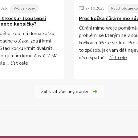
2026
Výživa koček
27
.
10
.
2025
Psychologie ko
it kočku? Jsou lepší
Proč kočka čůrá mimo zá
 nebo kapsičky?
Čůrání mimo wc je poměrně
dého, kdo má doma kočku,
problém, se kterým se v souž
padne otázka, zda jí krmí
kočkou můžete setkat. Pro 
Stačí kočku krmit dvakrát
to způsob, jak vám dát najev
bo jí mám krmit častěji? Má
něco špatně....
číst celé
le ...
číst celé
Zobrazit všechny články