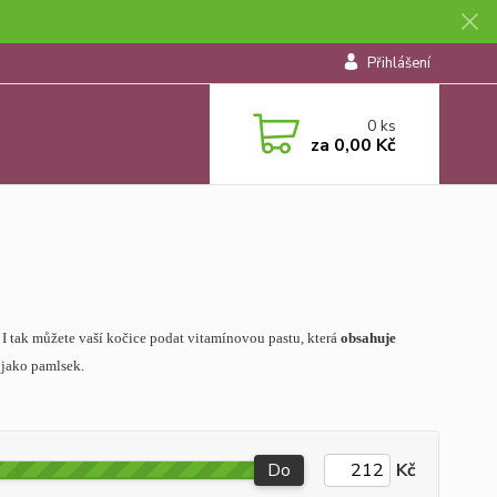
Přihlášení
0
ks
za
0,00 Kč
I tak můžete vaší kočice podat vitamínovou pastu, která
obsahuje
 jako pamlsek.
Do
Kč