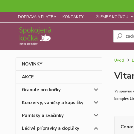
DOPRAVA A PLATBA
KONTAKTY
ŽIJEME S KOČKOU
Úvod
L
NOVINKY
Vita
AKCE
Granule pro kočky
Ve správně 
komplex živ
Konzervy, vaničky a kapsičky
Pamlsky a svačinky
Cena:
Léčivé přípravky a doplňky