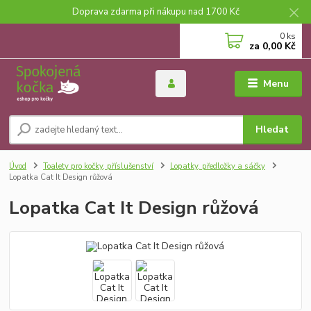
Doprava zdarma při nákupu nad 1700 Kč
0
ks
za
0,00 Kč
Menu
Hledat
Úvod
Toalety pro kočky, příslušenství
Lopatky, předložky a sáčky
Lopatka Cat It Design růžová
Lopatka Cat It Design růžová