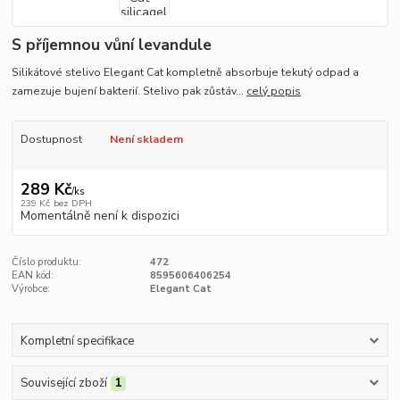
S příjemnou vůní levandule
Silikátové stelivo Elegant Cat kompletně absorbuje tekutý odpad a
zamezuje bujení bakterií. Stelivo pak zůstáv...
celý popis
Dostupnost
Není skladem
289 Kč
/
ks
239 Kč
bez DPH
Momentálně není k dispozici
Číslo produktu:
472
EAN kód:
8595606406254
Výrobce:
Elegant Cat
Kompletní specifikace
Související zboží
1