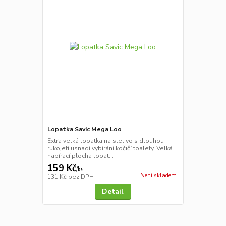
Lopatka Savic Mega Loo
Extra velká lopatka na stelivo s dlouhou
rukojetí usnadí vybírání kočičí toalety. Velká
nabírací plocha lopat...
159 Kč
/
ks
Není skladem
131 Kč
bez DPH
Detail