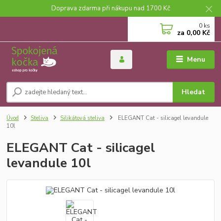
Doprava zdarma při nákupu nad 1700 Kč
0
ks
za
0,00 Kč
Menu
Hledat
Úvod
Steliva
Silikátová steliva
ELEGANT Cat - silicagel levandule
10l
ELEGANT Cat - silicagel
levandule 10l