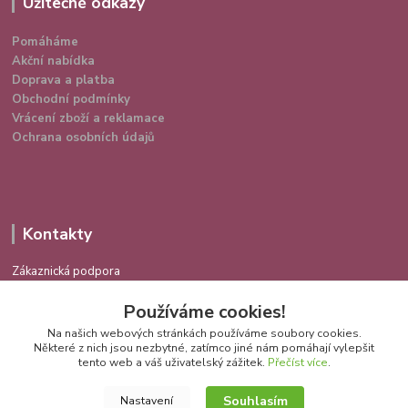
Užitečné odkazy
Pomáháme
Akční nabídka
Doprava a platba
Obchodní podmínky
Vrácení zboží a reklamace
Ochrana osobních údajů
Kontakty
Zákaznická podpora
724 639 336
Používáme cookies!
(Po-Pá 9-16 hod.)
Na našich webových stránkách používáme soubory cookies.
info@spokojenakocka.cz
Některé z nich jsou nezbytné, zatímco jiné nám pomáhají vylepšit
tento web a váš uživatelský zážitek.
Přečíst více
.
Souhlasím
Nastavení