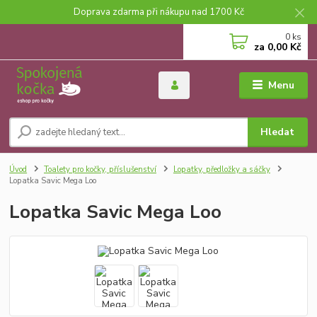
Doprava zdarma při nákupu nad 1700 Kč
0
ks
za
0,00 Kč
Menu
Hledat
Úvod
Toalety pro kočky, příslušenství
Lopatky, předložky a sáčky
Lopatka Savic Mega Loo
Lopatka Savic Mega Loo