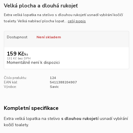
Velká plocha a dlouhá rukojeť
Extra velká lopatka na stelivo s dlouhou rukojetí usnadí vybírání kočičí
toalety. Velká nabírací plocha lopat...
celý popis
Dostupnost
Není skladem
159 Kč
/
ks
131 Kč
bez DPH
Momentálně není k dispozici
Číslo produktu:
124
EAN kód:
5411388204907
Výrobce:
Savic
Kompletní specifikace
Extra velká lopatka na stelivo
s dlouhou rukojetí
usnadí vybírání
kočičí toalety.