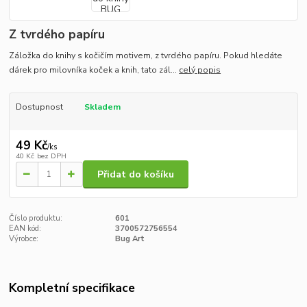
Z tvrdého papíru
Záložka do knihy s kočičím motivem, z tvrdého papíru. Pokud hledáte
dárek pro milovníka koček a knih, tato zál...
celý popis
Dostupnost
Skladem
49 Kč
/
ks
40 Kč
bez DPH
Přidat do košíku
Číslo produktu:
601
EAN kód:
3700572756554
Výrobce:
Bug Art
Kompletní specifikace