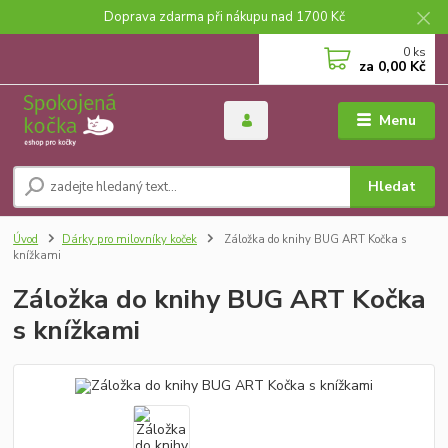
Doprava zdarma při nákupu nad 1700 Kč
0
ks
za
0,00 Kč
Menu
Hledat
Úvod
Dárky pro milovníky koček
Záložka do knihy BUG ART Kočka s
knížkami
Záložka do knihy BUG ART Kočka
s knížkami