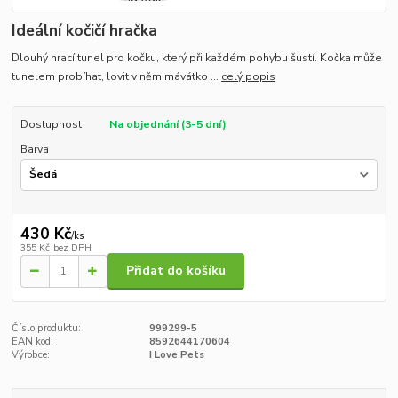
Ideální kočičí hračka
Dlouhý hrací tunel pro kočku, který při každém pohybu šustí. Kočka může
tunelem probíhat, lovit v něm mávátko ...
celý popis
Dostupnost
Na objednání (3-5 dní)
Barva
430 Kč
/
ks
355 Kč
bez DPH
Přidat do košíku
Číslo produktu:
999299-5
EAN kód:
8592644170604
Výrobce:
I Love Pets