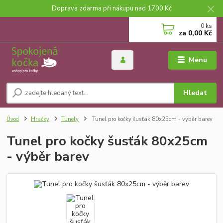
Doprava zdarma při nákupu nad 1700 Kč
0
ks
za
0,00 Kč
Menu
Hledat
Úvod
Hračky
Tunely
Tunel pro kočky šusťák 80x25cm - výběr barev
Tunel pro kočky šusťák 80x25cm
- výběr barev