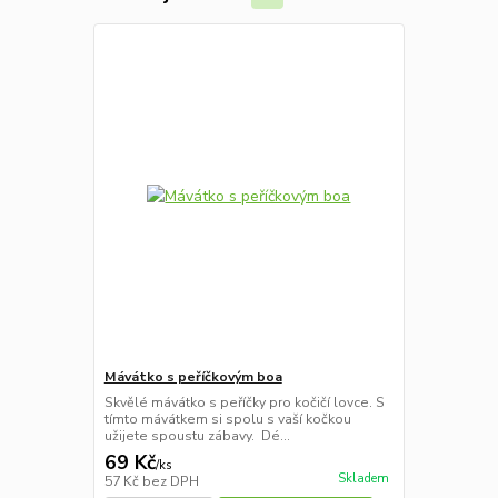
Mávátko s peříčkovým boa
Skvělé mávátko s peříčky pro kočičí lovce. S
tímto mávátkem si spolu s vaší kočkou
užijete spoustu zábavy. Dé...
69 Kč
/
ks
Skladem
57 Kč
bez DPH