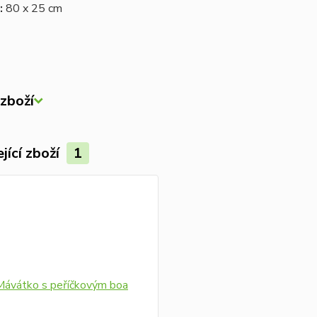
:
80 x 25 cm
zboží
jící zboží
1