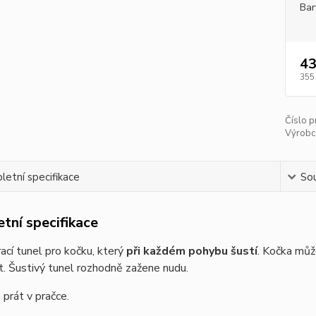
Bar
43
355
Číslo p
Výrobc
etní specifikace
Sou
tní specifikace
ací tunel pro kočku, který
při každém pohybu šustí
. Kočka můž
. Šustivý tunel rozhodně zažene nudu.
 prát v pračce.