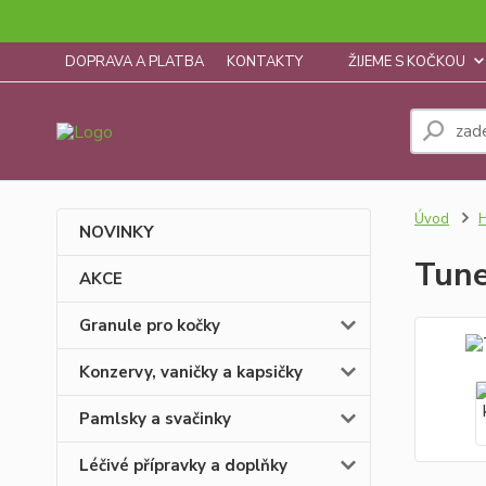
DOPRAVA A PLATBA
KONTAKTY
ŽIJEME S KOČKOU
Úvod
H
NOVINKY
Tune
AKCE
Granule pro kočky
Konzervy, vaničky a kapsičky
Pamlsky a svačinky
Léčivé přípravky a doplňky