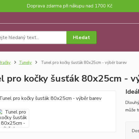
Doprava zdarma při nákupu nad 1700 Kč
Hledat
račky
Tunely
Tunel pro kočky šusťák 80x25cm - výběr barev
l pro kočky šusťák 80x25cm - v
Ideál
Dlouhý
může t
Dos