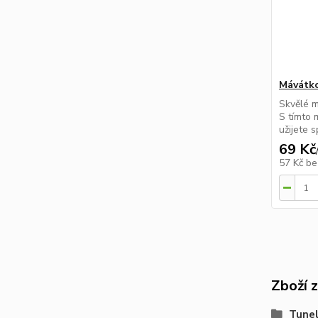
Mávátko
Skvělé m
S tímto 
užijete 
69 Kč
57 Kč
be
Zboží 
Tune