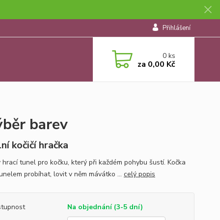
Přihlášení
0
ks
za
0,00 Kč
ýběr barev
ní kočičí hračka
 hrací tunel pro kočku, který při každém pohybu šustí. Kočka
unelem probíhat, lovit v něm mávátko ...
celý popis
tupnost
Na objednání (3-5 dní)