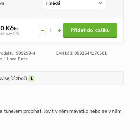
va
0 Kč
/
ks
Přidat do košíku
 Kč
bez DPH
roduktu:
999299-4
EAN kód:
8592644170581
e:
I Love Pets
visející zboží
1
e tunelem probíhat, lovit v něm mávátko nebo se v něm