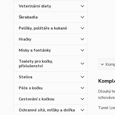
Veterinární diety
Škrabadla
Pelíšky, polštáře a kukaně
Hračky
Misky a fontánky
Toalety pro kočky,
Kompl
příslušenství
Steliva
Komple
Péče o kočku
Dlouhý hr
schovávat
Cestování s kočkou
Tunel lze
Ochranné sítě, mřížky a dvířka