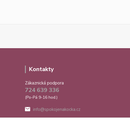
Kontakty
Zákaznická podpora
724 639 336
(Po-Pá 9-16 hod.)
info@spokojenakocka.cz