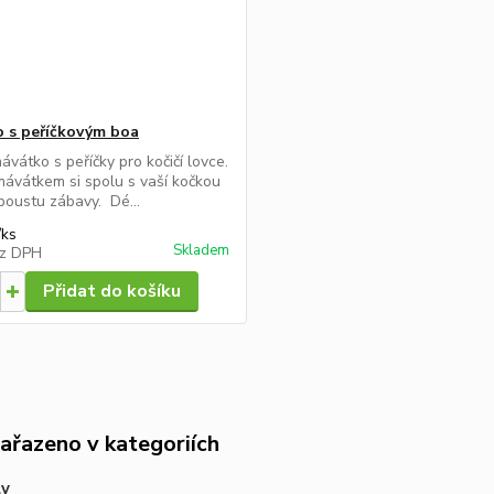
 s peříčkovým boa
ávátko s peříčky pro kočičí lovce.
mávátkem si spolu s vaší kočkou
spoustu zábavy. Dé...
/
ks
Skladem
z DPH
Přidat do košíku
zařazeno v kategoriích
ly