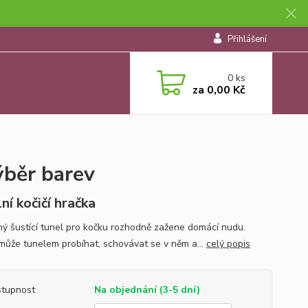
Přihlášení
0
ks
za
0,00 Kč
ýběr barev
ní kočičí hračka
ý šustící tunel pro kočku rozhodně zažene domácí nudu.
může tunelem probíhat, schovávat se v něm a...
celý popis
tupnost
Na objednání (3-5 dní)