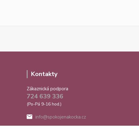
Kontakty
Zákaznická podpora
724 639 336
(Po-Pá 9-16 hod.)
info@spokojenakocka.cz