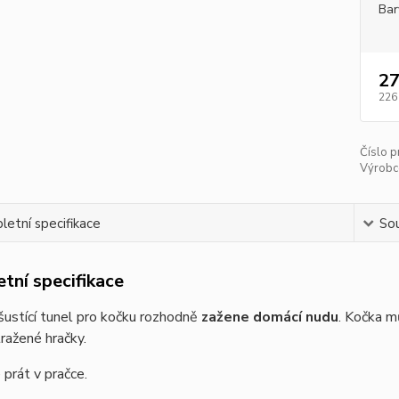
Bar
27
226
Číslo p
Výrobc
etní specifikace
Sou
tní specifikace
ustící tunel pro kočku rozhodně
zažene domácí nudu
. Kočka m
tražené hračky.
 prát v pračce.