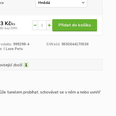
va
3 Kč
/
ks
Přidat do košíku
 Kč
bez DPH
roduktu:
999298-4
EAN kód:
8592644170536
e:
I Love Pets
visející zboží
1
ůže tunelem probíhat, schovávat se v něm a nebo uvnitř