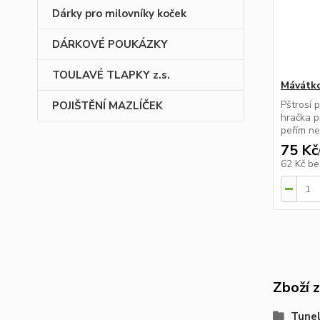
Dárky pro milovníky koček
DÁRKOVÉ POUKÁZKY
TOULAVÉ TLAPKY z.s.
Mávátko
Pštrosí 
POJIŠTĚNÍ MAZLÍČEK
hračka p
peřím ne
75 Kč
62 Kč
be
Zboží 
Tune