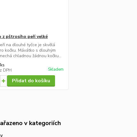
 z pštrosího peří velké
peří na dlouhé tyčce je skvělá
ro kočku. Mávátko s dlouhým
nechá chladnou žádnou kočku...
/
ks
Skladem
z DPH
Přidat do košíku
zařazeno v kategoriích
ly