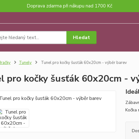
Doprava zdarma při nákupu nad 1700 Kč
Hledat
račky
Tunely
Tunel pro kočky šusťák 60x20cm - výběr barev
l pro kočky šusťák 60x20cm - v
Ideál
Zábavn
Kočka 
Dos