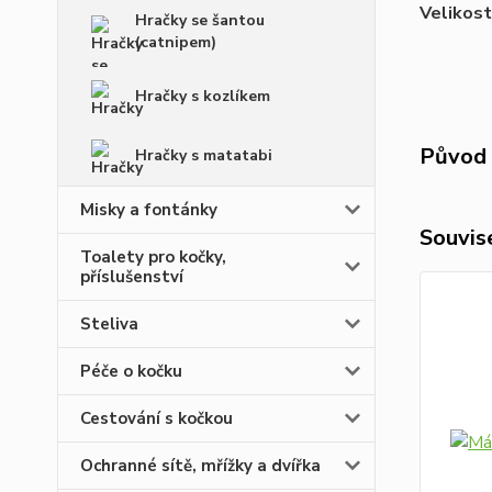
Velikost
Hračky se šantou
(catnipem)
Hračky s kozlíkem
Původ 
Hračky s matatabi
Misky a fontánky
Souvise
Toalety pro kočky,
příslušenství
Steliva
Péče o kočku
Cestování s kočkou
Ochranné sítě, mřížky a dvířka