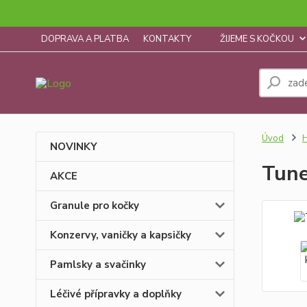
DOPRAVA A PLATBA
KONTAKTY
ŽIJEME S KOČKOU
Úvod
H
NOVINKY
Tune
AKCE
Granule pro kočky
Konzervy, vaničky a kapsičky
Pamlsky a svačinky
Léčivé přípravky a doplňky