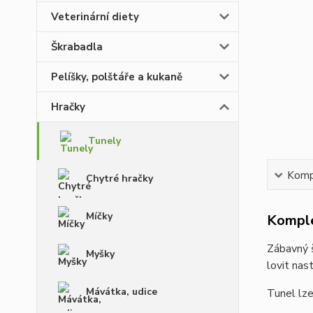
Veterinární diety
Škrabadla
Pelíšky, polštáře a kukaně
Hračky
Tunely
Kompl
Chytré hračky
Míčky
Komple
Zábavný š
Myšky
lovit nas
Mávátka, udice
Tunel lze