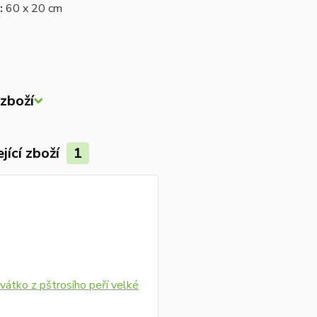
:
60 x 20 cm
zboží
jící zboží
1