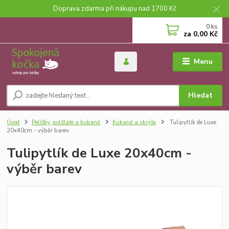
Doprava zdarma při nákupu nad 1700 Kč
0
ks
za
0,00 Kč
Menu
Hledat
Úvod
Pelíšky, polštáře a kukaně
Kukaně a skrýše
Tulipytlík de Luxe
20x40cm - výběr barev
Tulipytlík de Luxe 20x40cm -
výběr barev