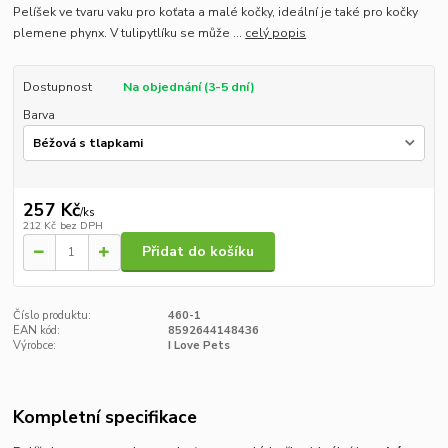
Pelíšek ve tvaru vaku pro koťata a malé kočky, ideální je také pro kočky
plemene phynx. V tulipytlíku se může ...
celý popis
Dostupnost
Na objednání (3-5 dní)
Barva
257 Kč
/
ks
212 Kč
bez DPH
Přidat do košíku
Číslo produktu:
460-1
EAN kód:
8592644148436
Výrobce:
I Love Pets
Kompletní specifikace