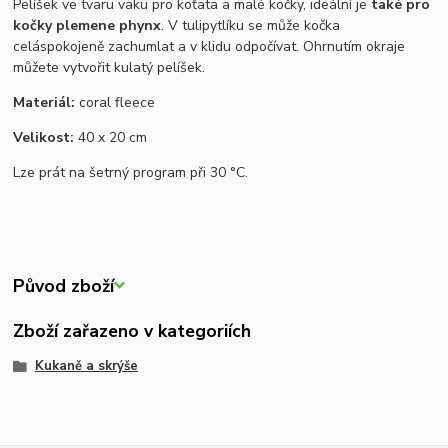
Pelíšek ve tvaru vaku pro koťata a malé kočky, ideální je
také pro
kočky plemene phynx
. V tulipytlíku se může kočka
celá
spokojeně zachumlat a v klidu odpočívat. Ohrnutím okraje
můžete vytvořit kulatý pelíšek.
Materiál:
coral fleece
Velikost:
40 x 20 cm
Lze prát na šetrný program při
30 °C
.
Původ zboží
Zboží zařazeno v kategoriích
Kukaně a skrýše