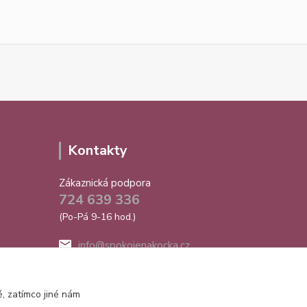
Kontakty
Zákaznická podpora
724 639 336
(Po-Pá 9-16 hod.)
info@spokojenakocka.cz
, zatímco jiné nám