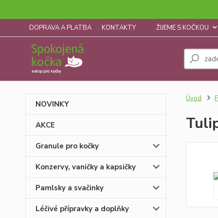
DOPRAVA A PLATBA
KONTAKTY
ŽIJEME S KOČKOU
Úvod
P
NOVINKY
Tuli
AKCE
Granule pro kočky
Konzervy, vaničky a kapsičky
Pamlsky a svačinky
Léčivé přípravky a doplňky