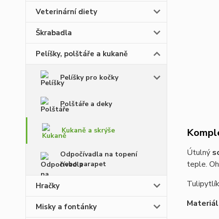
Veterinární diety
Škrabadla
Pelíšky, polštáře a kukaně
Pelíšky pro kočky
Polštáře a deky
Kukaně a skrýše
Komple
Útulný
s
Odpočívadla na topení
teple. Oh
nebo parapet
Tulipytlí
Hračky
Materiál
Misky a fontánky