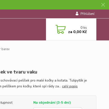
Přihlášení
0
ks
za
0,00 Kč
r barev
šek ve tvaru vaku
schovávací pelíšek pro malé kočky a koťata. Tulipytlík je
 pelíškem pro kočky, které spí rády za...
celý popis
tupnost
Na objednání (3-5 dní)