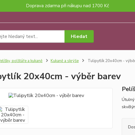
Doprava zdarma při nákupu nad 1700 Kč
Hledat
elíšky, polštáře a kukaně
Kukaně a skrýše
Tulipytlík 20x40cm - výbě
pytlík 20x40cm - výběr barev
Pelí
Útulný 
skvělým
Dos