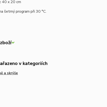
:
40 x 20 cm
na šetrný program při
30 °C
.
zboží
zařazeno v kategoriích
ě a skrýše