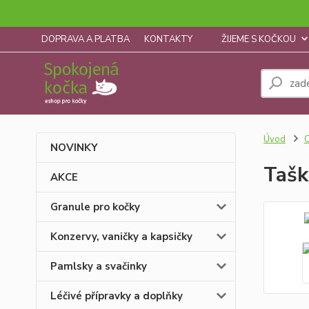
DOPRAVA A PLATBA
KONTAKTY
ŽIJEME S KOČKOU
Úvod
C
NOVINKY
Tašk
AKCE
Granule pro kočky
Konzervy, vaničky a kapsičky
Pamlsky a svačinky
Léčivé přípravky a doplňky