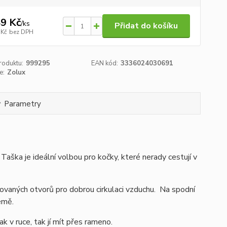
9 Kč
/
ks
Přidat do košíku
 Kč
bez DPH
roduktu:
999295
EAN kód:
3336024030691
e:
Zolux
Parametry
. Taška je ideální volbou pro kočky, které nerady cestují v
ovaných otvorů pro dobrou cirkulaci vzduchu. Na spodní
země.
v ruce, tak jí mít přes rameno.