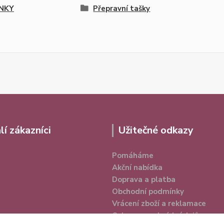
NKY
Přepravní tašky
lí zákazníci
Užitečné odkazy
Pomáháme
Akční nabídka
Doprava a platba
Obchodní podmínky
Vrácení zboží a reklamace
Ochrana osobních údajů