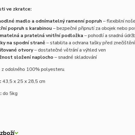
ti ve zkratce:
odlné madlo a odnímatelný ramenní popruh
– flexibilní noš
třní popruh s karabinou
– bezpečné připnutí za obojek nebo pos
ímatelná a pratelná vnitřní podložka
– pohodlí a snadná údrž
ky na spodní straně
– stabilita a ochrana tašky před znečištěn
íťované otvory
– dostatečné větrání a výhled ven
nost složení naplocho
– snadné skladování
 z odolného 100% polyesteru.
:
43,5 x 25 x 28,5 cm
:
do 5kg
zboží