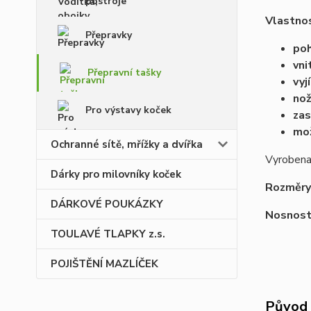
postroje
Vlastnos
Přepravky
poh
vni
Přepravní tašky
vyj
nož
Pro výstavy koček
zas
mož
Ochranné sítě, mřížky a dvířka
Vyrobena
Dárky pro milovníky koček
Rozměry
DÁRKOVÉ POUKÁZKY
Nosnost
TOULAVÉ TLAPKY z.s.
POJIŠTĚNÍ MAZLÍČEK
Původ 