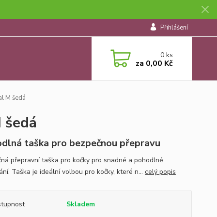
Přihlášení
0
ks
za
0,00 Kč
al M šedá
 šedá
dlná taška pro bezpečnou přepravu
ná přepravní taška pro kočky pro snadné a pohodlné
ní. Taška je ideální volbou pro kočky, které n...
celý popis
tupnost
Skladem