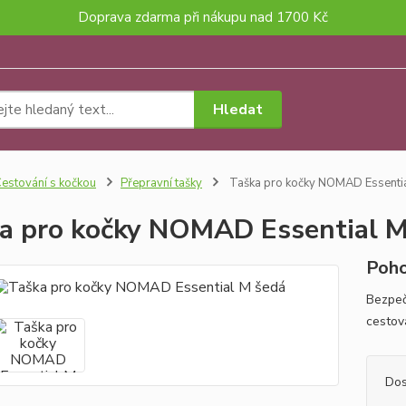
Doprava zdarma při nákupu nad 1700 Kč
Hledat
estování s kočkou
Přepravní tašky
Taška pro kočky NOMAD Essenti
a pro kočky NOMAD Essential M
Poho
Bezpeč
cestová
Dos