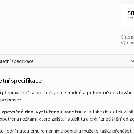
58
487
Číslo p
Výrobc
etní specifikace
tní specifikace
 přepravní taška pro kočky pro
snadné a pohodlné cestování
 přepravce.
á
zpevněné dno, vyztuženou konstrukci
a také dostatek zasíť
 opatřena nožkami, které zajišťují stabilitu a brání znečištění od 
u i odnímatelnému ramennímu popruhu můžete tašku přenášet jak 