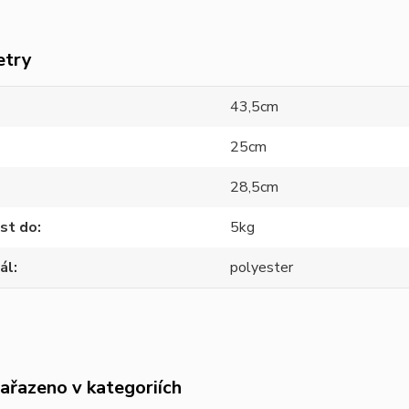
etry
43,5cm
25cm
28,5cm
st do
5kg
ál
polyester
zařazeno v kategoriích