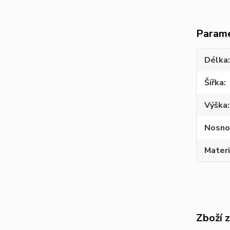
Param
Délka
Šířka
Výška
Nosno
Materi
Zboží 