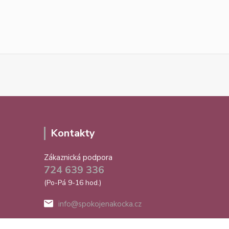
Kontakty
Zákaznická podpora
724 639 336
(Po-Pá 9-16 hod.)
info@spokojenakocka.cz