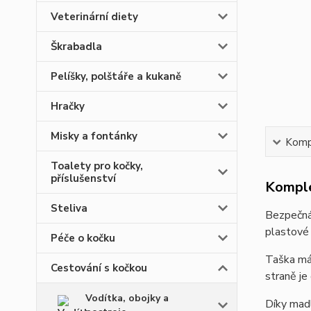
Veterinární diety
Škrabadla
Pelíšky, polštáře a kukaně
Hračky
Misky a fontánky
Kompl
Toalety pro kočky,
příslušenství
Komple
Steliva
Bezpečná
plastové
Péče o kočku
Taška m
Cestování s kočkou
straně je
Vodítka, obojky a
Díky madl