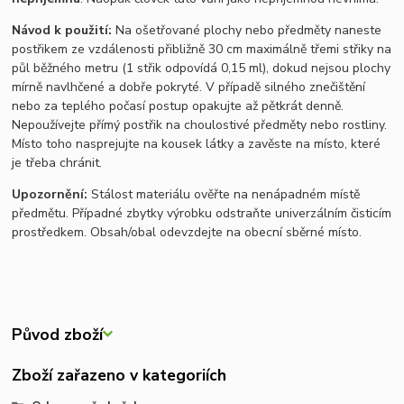
Návod k použití:
Na ošetřované plochy nebo předměty naneste
postřikem ze vzdálenosti přibližně 30 cm maximálně třemi střiky na
půl běžného metru (1 střik odpovídá 0,15 ml), dokud nejsou plochy
mírně navlhčené a dobře pokryté. V případě silného znečištění
nebo za teplého počasí postup opakujte až pětkrát denně.
Nepoužívejte přímý postřik na choulostivé předměty nebo rostliny.
Místo toho nasprejujte na kousek látky a zavěste na místo, které
je třeba chránit.
Upozornění:
Stálost materiálu ověřte na nenápadném místě
předmětu. Případné zbytky výrobku odstraňte univerzálním čisticím
prostředkem. Obsah/obal odevzdejte na obecní sběrné místo.
Původ zboží
Zboží zařazeno v kategoriích