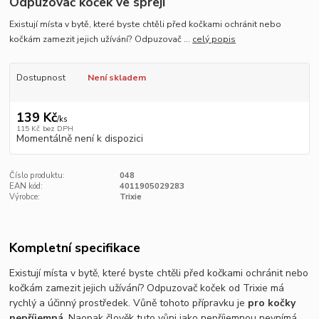
Odpuzovač koček ve spreji
Existují místa v bytě, které byste chtěli před kočkami ochránit nebo
kočkám zamezit jejich užívání? Odpuzovač ...
celý popis
Dostupnost
Není skladem
139 Kč
/
ks
115 Kč
bez DPH
Momentálně není k dispozici
Číslo produktu:
048
EAN kód:
4011905029283
Výrobce:
Trixie
Kompletní specifikace
Existují místa v bytě, které byste chtěli před kočkami ochránit nebo
kočkám zamezit jejich užívání? Odpuzovač koček od Trixie má
rychlý a účinný prostředek.
Vůně tohoto přípravku je
pro kočky
nepříjemná
. Naopak člověk tuto vůni jako nepříjemnou nevnímá.