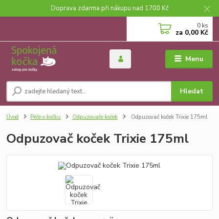
Doprava zdarma při nákupu nad 1700 Kč
0
ks
za
0,00 Kč
Menu
Hledat
Úvod
Péče o kočku
Odpuzovače koček
Odpuzovač koček Trixie 175ml
Odpuzovač koček Trixie 175ml