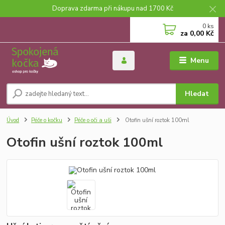
Doprava zdarma při nákupu nad 1700 Kč
0
ks
za
0,00 Kč
Menu
Hledat
Úvod
Péče o kočku
Péče o oči a uši
Otofin ušní roztok 100ml
Otofin ušní roztok 100ml