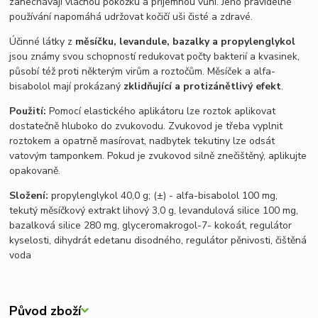
zanechávají vláčnou pokožku a příjemnou vůni. Jeho pravidelné
používání napomáhá udržovat kočičí uši čisté a zdravé.
Účinné látky z
měsíčku, levandule, bazalky a propylenglykol
jsou známy svou schopností redukovat počty bakterií a kvasinek,
působí též proti některým virům a roztočům. Měsíček a alfa-
bisabolol mají prokázaný
zklidňující a protizánětlivý efekt
.
Použití:
Pomocí elastického aplikátoru lze roztok aplikovat
dostatečně hluboko do zvukovodu.
Zvukovod je třeba vyplnit
roztokem a opatrně masírovat, nadbytek tekutiny lze odsát
vatovým tamponkem.
Pokud je zvukovod silně znečištěný, aplikujte
opakovaně.
Složení:
propylenglykol 40,0 g; (±) - alfa-bisabolol 100 mg,
tekutý měsíčkový extrakt lihový 3,0 g, levandulová silice 100 mg,
bazalková silice 280 mg, glyceromakrogol-7- kokoát, regulátor
kyselosti, dihydrát edetanu disodného, regulátor pěnivosti, čištěná
voda
Původ zboží