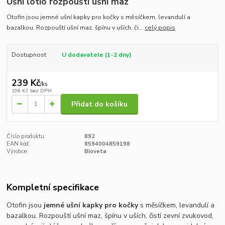
Ušní lotio rozpouští ušní maz
Otofin jsou jemné ušní kapky pro kočky s měsíčkem, levandulí a
bazalkou. Rozpouští ušní maz, špínu v uších, či...
celý popis
Dostupnost
U dodavatele (1-2 dny)
239 Kč
/
ks
198 Kč
bez DPH
Přidat do košíku
Číslo produktu:
892
EAN kód:
8594004859198
Výrobce:
Bioveta
Kompletní specifikace
Otofin jsou
jemné ušní kapky pro kočky
s měsíčkem, levandulí a
bazalkou. Rozpouští ušní maz, špínu v uších, čistí zevní zvukovod,