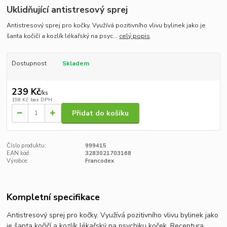
Uklidňující antistresový sprej
Antistresový sprej pro kočky. Využívá pozitivního vlivu bylinek jako je
šanta kočičí a kozlík lékařský na psyc...
celý popis
Dostupnost
Skladem
239 Kč
/
ks
198 Kč
bez DPH
Přidat do košíku
Číslo produktu:
999415
EAN kód:
3283021703168
Výrobce:
Francodex
Kompletní specifikace
Antistresový sprej pro kočky. Využívá pozitivního vlivu bylinek jako
je šanta kočičí a kozlík lékařský na psychiku koček. Receptura