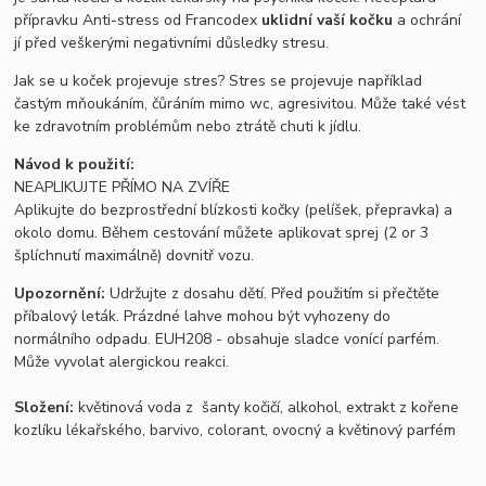
přípravku Anti-stress od Francodex
uklidní vaší kočku
a ochrání
jí před veškerými negativními důsledky stresu.
Jak se u koček projevuje stres? Stres se projevuje například
častým mňoukáním, čůráním mimo wc, agresivitou. Může také vést
ke zdravotním problémům nebo ztrátě chuti k jídlu.
Návod k použití:
NEAPLIKUJTE PŘÍMO NA ZVÍŘE
Aplikujte do bezprostřední blízkosti kočky (pelíšek, přepravka) a
okolo domu. Během cestování můžete aplikovat sprej (2 or 3
šplíchnutí maximálně) dovnitř vozu.
Upozornění:
Udržujte z dosahu dětí. Před použitím si přečtěte
příbalový leták. Prázdné lahve mohou být vyhozeny do
normálního odpadu. EUH208 - obsahuje sladce vonící parfém.
Může vyvolat alergickou reakci.
Složení:
květinová voda z šanty kočičí, alkohol, extrakt z kořene
kozlíku lékařského, barvivo, colorant, ovocný a květinový parfém