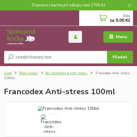
Doprava zdarma při nákupu nad 1700 Kč
0
ks
za
0,00 Kč
Menu
Hledat
Úvod
Péče o kočku
Na zklidnění a proti stresu
Francodex Anti-stress
100ml
Francodex Anti-stress 100ml