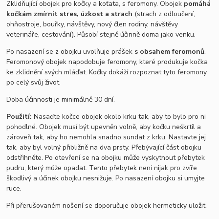
Zklidňující obojek pro kočky a koťata, s feromony. Obojek
pomáhá
kočkám zmírnit stres, úzkost a strach
(strach z odloučení,
ohňostroje, bouřky, návštěvy, nový člen rodiny, návštěvy
veterináře, cestování). Působí stejně účinně doma jako venku.
Po nasazení se z obojku uvolňuje prášek
s obsahem feromonů
.
Feromonový obojek napodobuje feromony, které produkuje kočka
ke zklidnění svých mláďat. Kočky dokáží rozpoznat tyto feromony
po celý svůj život.
Doba účinnosti je minimálně 30 dní.
Použití:
Nasaďte kočce obojek okolo krku tak, aby to bylo pro ni
pohodlné. Obojek musí být upevněn volně, aby kočku neškrtil a
zároveň tak, aby ho nemohla snadno sundat z krku. Nastavte jej
tak, aby byl volný přibližně na dva prsty. Přebývající část obojku
odstřihněte. Po otevření se na obojku může vyskytnout přebytek
pudru, který může opadat. Tento přebytek není nijak pro zvíře
škodlivý a účinek obojku nesnižuje. Po nasazení obojku si umyjte
ruce.
Při přerušovaném nošení se doporučuje obojek hermeticky uložit.