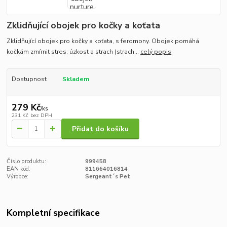
Zklidňující obojek pro kočky a koťata
Zklidňující obojek pro kočky a koťata, s feromony. Obojek pomáhá
kočkám zmírnit stres, úzkost a strach (strach...
celý popis
Dostupnost
Skladem
279 Kč
/
ks
231 Kč
bez DPH
Přidat do košíku
Číslo produktu:
999458
EAN kód:
811664016814
Výrobce:
Sergeant´s Pet
Kompletní specifikace