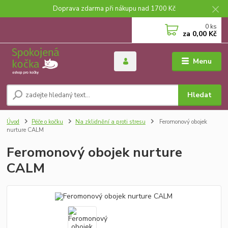
Doprava zdarma při nákupu nad 1700 Kč
0
ks
za
0,00 Kč
Menu
Hledat
Úvod
Péče o kočku
Na zklidnění a proti stresu
Feromonový obojek
nurture CALM
Feromonový obojek nurture
CALM