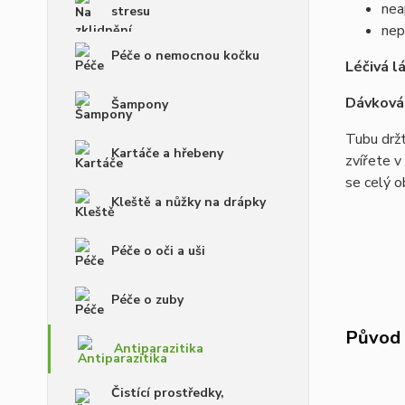
nea
stresu
nep
Péče o nemocnou kočku
Léčivá l
Dávkován
Šampony
Tubu držt
Kartáče a hřebeny
zvířete v
se celý o
Kleště a nůžky na drápky
Péče o oči a uši
Péče o zuby
Původ 
Antiparazitika
Čistící prostředky,