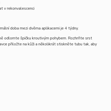
g
at v rekonvalescenci
imální doba mezi dvěma aplikacemi je 4 týdny.
rně odlomte špičku kroutivým pohybem. Rozhrňte srst
vce přiložte na kůži a několikrát stiskněte tubu tak, aby