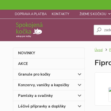
DOPRAVA A PLATBA
KONTAKTY
ŽIJEME S KOČKOU
Úvod
P
NOVINKY
Fipr
AKCE
Granule pro kočky
Konzervy, vaničky a kapsičky
Pamlsky a svačinky
Léčivé přípravky a doplňky