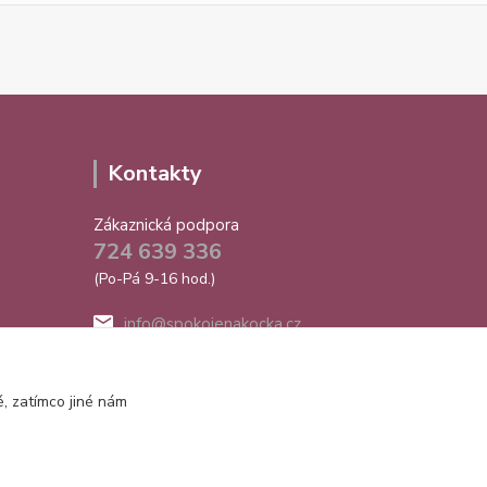
Kontakty
Zákaznická podpora
724 639 336
(Po-Pá 9-16 hod.)
info@spokojenakocka.cz
, zatímco jiné nám