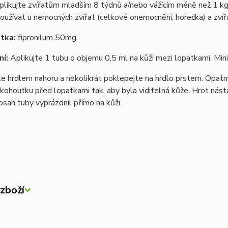
plikujte zvířatům mladším 8 týdnů a/nebo vážícím méně než 1 k
oužívat u nemocných zvířat (celkové onemocnění, horečka) a zvíř
átka:
fipronilum 50mg
í:
Aplikujte 1 tubu o objemu 0,5 ml na kůži mezi lopatkami. Min
e hrdlem nahoru a několikrát poklepejte na hrdlo prstem. Opat
 kohoutku před lopatkami tak, aby byla viditelná kůže. Hrot násta
bsah tuby vyprázdnil přímo na kůži.
zboží