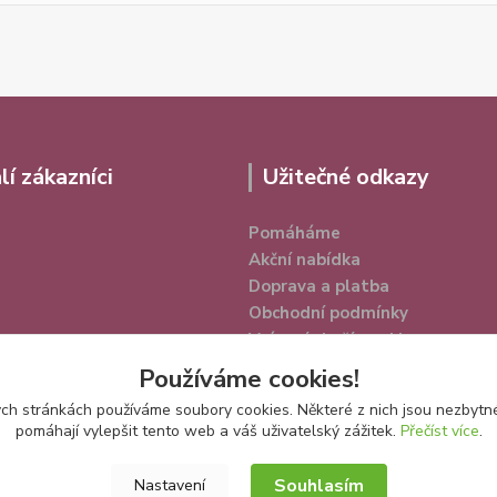
lí zákazníci
Užitečné odkazy
Pomáháme
Akční nabídka
Doprava a platba
Obchodní podmínky
Vrácení zboží a reklamace
Ochrana osobních údajů
Používáme cookies!
h stránkách používáme soubory cookies. Některé z nich jsou nezbytné
pomáhají vylepšit tento web a váš uživatelský zážitek.
Přečíst více
.
Souhlasím
Nastavení