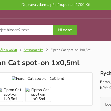
Doprava zdarma při nákupu nad 1700 Kč
Hledat
éče o kočku
Antiparazitika
Fipron Cat spot-on 1x0,5ml
on Cat spot-on 1x0,5ml
Rych
Fipron
klíšťat
Dos