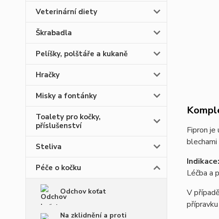
Veterinární diety
Škrabadla
Pelíšky, polštáře a kukaně
Hračky
Misky a fontánky
Komple
Toalety pro kočky,
příslušenství
Fipron je
blechami 
Steliva
Indikace
Péče o kočku
Léčba a p
Odchov koťat
V případě
přípravku
Na zklidnění a proti