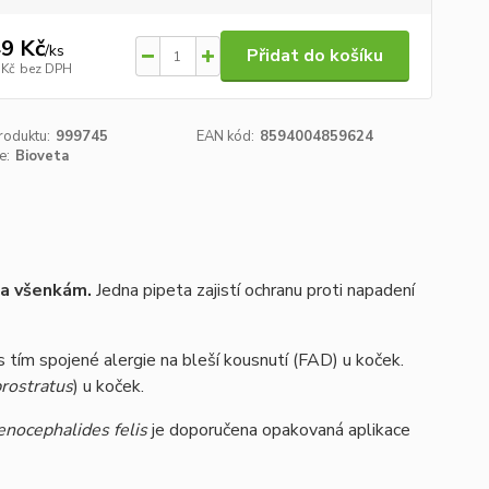
9 Kč
/
ks
Přidat do košíku
 Kč
bez DPH
roduktu:
999745
EAN kód:
8594004859624
e:
Bioveta
 a všenkám.
Jedna pipeta zajistí ochranu proti napadení
 s tím spojené alergie na bleší kousnutí (FAD) u koček.
brostratus
) u koček.
enocephalides felis
je doporučena opakovaná aplikace