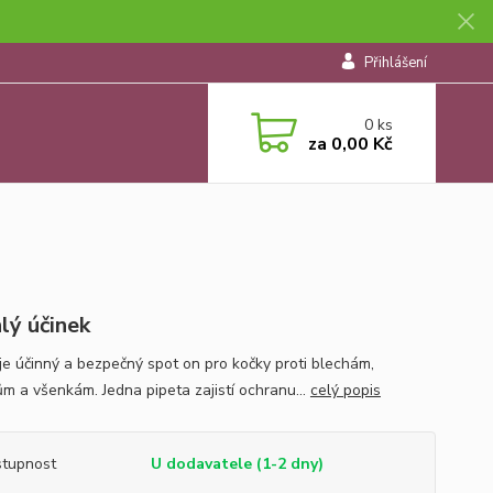
Přihlášení
0
ks
za
0,00 Kč
lý účinek
 je účinný a bezpečný spot on pro kočky proti blechám,
ům a všenkám. Jedna pipeta zajistí ochranu...
celý popis
tupnost
U dodavatele (1-2 dny)