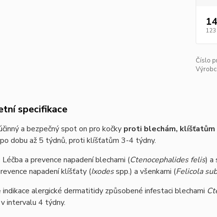
14
123
Číslo p
Výrobc
tní specifikace
 účinný a bezpečný spot on pro kočky
proti blechám, klíšťatům
po dobu až 5 týdnů, proti klíšťatům 3-4 týdny.
:
Léčba a prevence napadení blechami (
Ctenocephalides felis
) a
revence napadení klíšťaty (
Ixodes
spp.) a všenkami (
Felicola su
 indikace alergické dermatitidy způsobené infestaci blechami
Ct
 v intervalu 4 týdny.