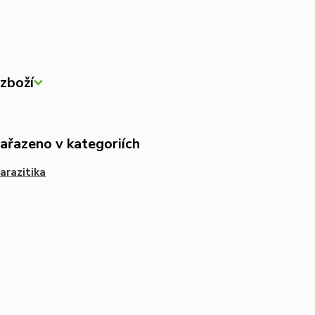
zboží
zařazeno v kategoriích
arazitika