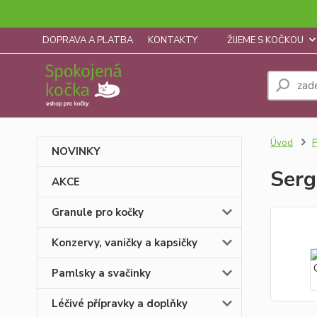
DOPRAVA A PLATBA
KONTAKTY
ŽIJEME S KOČKOU
Úvod
P
NOVINKY
Serg
AKCE
Granule pro kočky
Konzervy, vaničky a kapsičky
Pamlsky a svačinky
Léčivé přípravky a doplňky