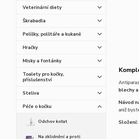
Veterinární diety
Škrabadla
Pelíšky, polštáře a kukaně
Hračky
Misky a fontánky
Komple
Toalety pro kočky,
příslušenství
Antiparaz
blechy a 
Steliva
Návod na
Péče o kočku
aniž byst
Odchov koťat
Složení:
Na zklidnění a proti