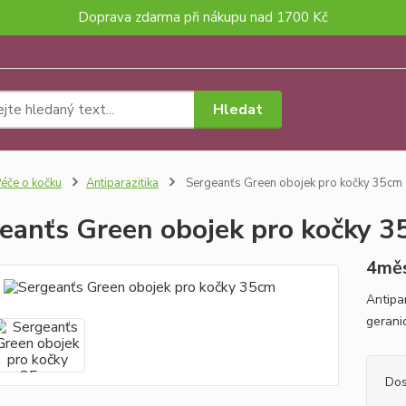
Doprava zdarma při nákupu nad 1700 Kč
Hledat
éče o kočku
Antiparazitika
Sergeanťs Green obojek pro kočky 35cm
eanťs Green obojek pro kočky 
4měs
Antipa
gerani
Dos