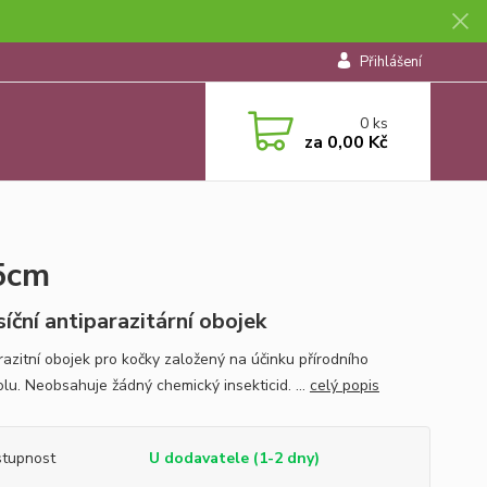
Přihlášení
0
ks
za
0,00 Kč
35cm
íční antiparazitární obojek
razitní obojek pro kočky založený na účinku přírodního
olu. Neobsahuje žádný chemický insekticid. ...
celý popis
tupnost
U dodavatele (1-2 dny)