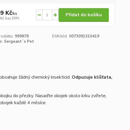
9 Kč
/
ks
Přidat do košíku
 Kč
bez DPH
roduktu:
999878
EAN kód:
0073091310419
e:
Sergeant´s Pet
eobsahuje žádný chemický insekticid.
Odpuzuje klíšťata,
bojku do přezky. Nasaďte obojek okolo krku zvířete,
 obojek každé 4 měsíce.