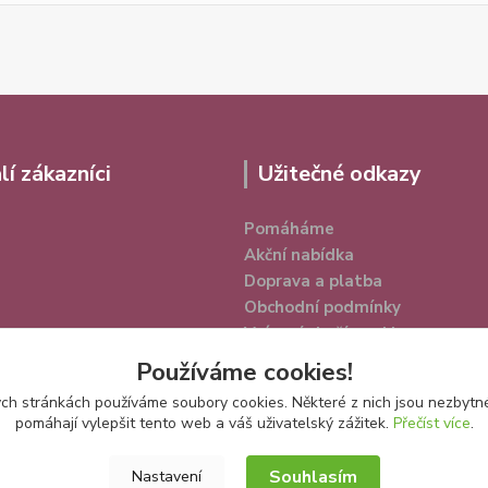
lí zákazníci
Užitečné odkazy
Pomáháme
Akční nabídka
Doprava a platba
Obchodní podmínky
Vrácení zboží a reklamace
Ochrana osobních údajů
Používáme cookies!
h stránkách používáme soubory cookies. Některé z nich jsou nezbytné
pomáhají vylepšit tento web a váš uživatelský zážitek.
Přečíst více
.
Souhlasím
Nastavení