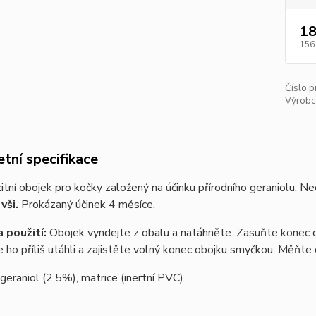
18
156
Číslo p
Výrobc
tní specifikace
itní obojek pro kočky založený na účinku přírodního geraniolu. N
vši.
Prokázaný účinek 4 měsíce.
 použití:
Obojek vyndejte z obalu a natáhněte. Zasuňte konec o
e ho příliš utáhli a zajistěte volný konec obojku smyčkou. Měňte
geraniol (2,5%), matrice (inertní PVC)