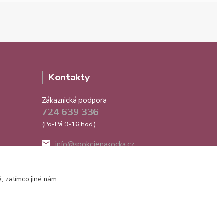
Kontakty
Zákaznická podpora
724 639 336
(Po-Pá 9-16 hod.)
info@spokojenakocka.cz
, zatímco jiné nám