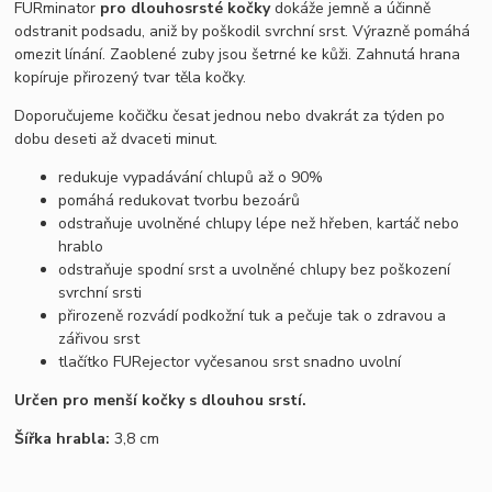
FURminator
pro dlouhosrsté kočky
dokáže jemně a účinně
odstranit podsadu, aniž by poškodil svrchní srst. Výrazně pomáhá
omezit línání. Zaoblené zuby jsou šetrné ke kůži. Zahnutá hrana
kopíruje přirozený tvar těla kočky.
Doporučujeme kočičku česat jednou nebo dvakrát za týden po
dobu deseti až dvaceti minut.
redukuje vypadávání chlupů až o 90%
pomáhá redukovat tvorbu bezoárů
odstraňuje uvolněné chlupy lépe než hřeben, kartáč nebo
hrablo
odstraňuje spodní srst a uvolněné chlupy bez poškození
svrchní srsti
přirozeně rozvádí podkožní tuk a pečuje tak o zdravou a
zářivou srst
tlačítko FURejector vyčesanou srst snadno uvolní
Určen pro menší kočky s dlouhou srstí.
Šířka hrabla:
3,8 cm