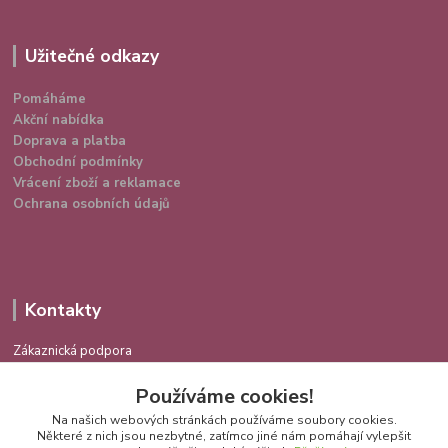
Užitečné odkazy
Pomáháme
Akční nabídka
Doprava a platba
Obchodní podmínky
Vrácení zboží a reklamace
Ochrana osobních údajů
Kontakty
Zákaznická podpora
724 639 336
Používáme cookies!
(Po-Pá 9-16 hod.)
Na našich webových stránkách používáme soubory cookies.
info@spokojenakocka.cz
Některé z nich jsou nezbytné, zatímco jiné nám pomáhají vylepšit