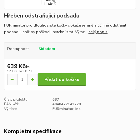
Hřeben odstraňující podsadu
FURminator pro dlouhosrsté kočky dokáže jemně a účinně odstranit
podsadu, aniž by poškodil svrchní srst. Výraz...
celý popis
Dostupnost
Skladem
639 Kč
/
ks
528 Kč
bez DPH
Přidat do košíku
Číslo produktu:
687
EAN kód:
4048422141228
Výrobce:
FURminator, Inc.
Kompletní specifikace