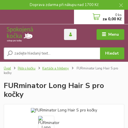
Doprava zdarma při nákupu nad 1700 Kč
0
ks
za
0,00 Kč
Menu
Hledat
Úvod
Péče o kočku
Kartáče a hřebeny
FURminator Long Hair S pro
kočky
FURminator Long Hair S pro
kočky