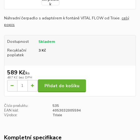
Náhradní čerpadlo s adaptérem k fontáně VITAL FLOW od Trixie.
celý
popis
Dostupnost
Skladem
Recyklační
3 Kč
poplatek
589 Kč
/
ks
487 Kč
bez DPH
Přidat do košíku
Číslo produktu:
535
EAN kód:
4053032005594
Výrobce:
Trixie
Kompletní specifikace