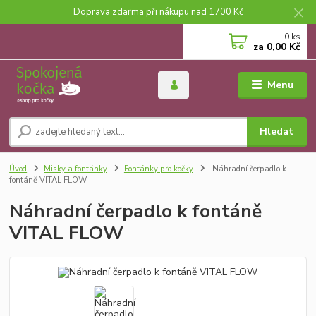
Doprava zdarma při nákupu nad 1700 Kč
0
ks
za
0,00 Kč
Menu
Hledat
Úvod
Misky a fontánky
Fontánky pro kočky
Náhradní čerpadlo k
fontáně VITAL FLOW
Náhradní čerpadlo k fontáně
VITAL FLOW