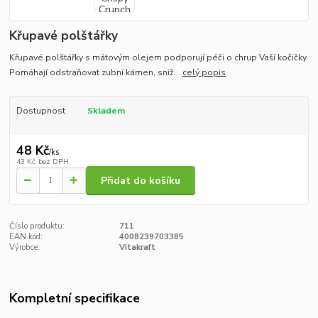
Křupavé polštářky
Křupavé polštářky s mátovým olejem podporují péči o chrup Vaší kočičky.
Pomáhají odstraňovat zubní kámen, sniž...
celý popis
Dostupnost
Skladem
48 Kč
/
ks
43 Kč
bez DPH
Přidat do košíku
Číslo produktu:
711
EAN kód:
4008239703385
Výrobce:
Vitakraft
Kompletní specifikace