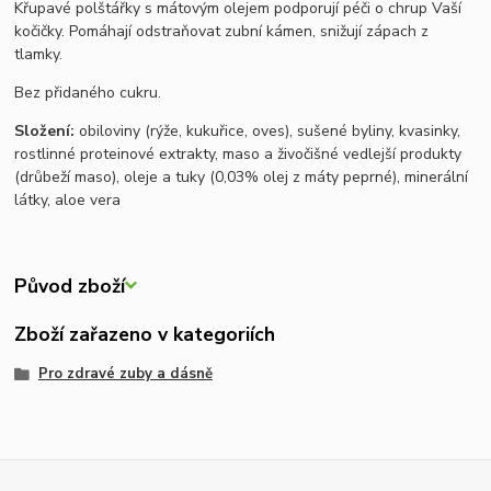
Křupavé polštářky s mátovým olejem podporují péči o chrup Vaší
kočičky. Pomáhají odstraňovat zubní kámen, snižují zápach z
tlamky.
Bez přidaného cukru.
Složení:
obiloviny (rýže, kukuřice, oves), sušené byliny, kvasinky,
rostlinné proteinové extrakty, maso a živočišné vedlejší produkty
(drůbeží maso), oleje a tuky (0,03% olej z máty peprné), minerální
látky, aloe vera
Původ zboží
Zboží zařazeno v kategoriích
Pro zdravé zuby a dásně