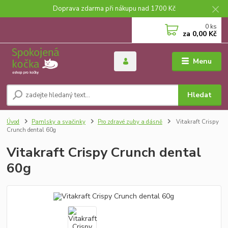
Doprava zdarma při nákupu nad 1700 Kč
0
ks
za
0,00 Kč
Menu
Hledat
Úvod
Pamlsky a svačinky
Pro zdravé zuby a dásně
Vitakraft Crispy
Crunch dental 60g
Vitakraft Crispy Crunch dental
60g