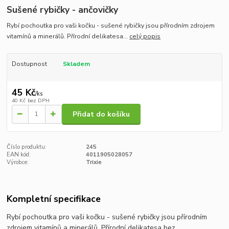
Sušené rybičky - ančovičky
Rybí pochoutka pro vaši kočku - sušené rybičky jsou přírodním zdrojem
vitamínů a minerálů. Přírodní delikatesa...
celý popis
Dostupnost
Skladem
45 Kč
/
ks
40 Kč
bez DPH
Přidat do košíku
Číslo produktu:
245
EAN kód:
4011905028057
Výrobce:
Trixie
Kompletní specifikace
Rybí pochoutka pro vaši kočku - sušené rybičky jsou přírodním
zdrojem vitamínů a minerálů. Přírodní delikatesa bez