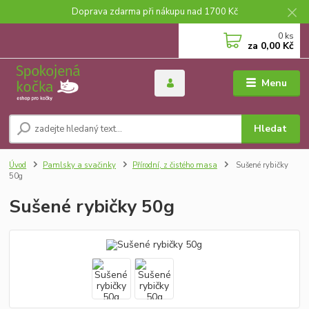
Doprava zdarma při nákupu nad 1700 Kč
0
ks
za
0,00 Kč
Menu
Hledat
Úvod
Pamlsky a svačinky
Přírodní, z čistého masa
Sušené rybičky
50g
Sušené rybičky 50g