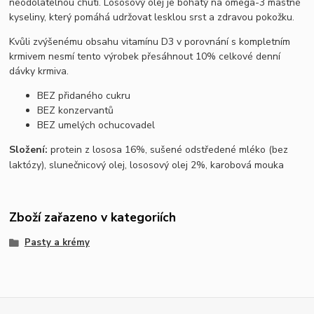
neodolatelnou chutí. Lososový olej je bohatý na omega-3 mastné
kyseliny, který pomáhá udržovat lesklou srst a zdravou pokožku.
Kvůli zvýšenému obsahu vitamínu D3 v porovnání s kompletním
krmivem nesmí tento výrobek přesáhnout 10% celkové denní
dávky krmiva.
BEZ přidaného cukru
BEZ konzervantů
BEZ umelých ochucovadel
Složení:
protein z lososa 16%, sušené odstředené mléko (bez
laktózy), slunečnicový olej, lososový olej 2%, karobová mouka
Zboží zařazeno v kategoriích
Pasty a krémy