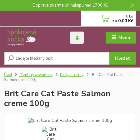
Doprava zdarma při nákupu nad 1700 Kč
0
ks
za
0,00 Kč
Menu
Hledat
Úvod
Pamlsky a svačinky
Pasty a krémy
Brit Care Cat Paste
Salmon creme 100g
Brit Care Cat Paste Salmon
creme 100g