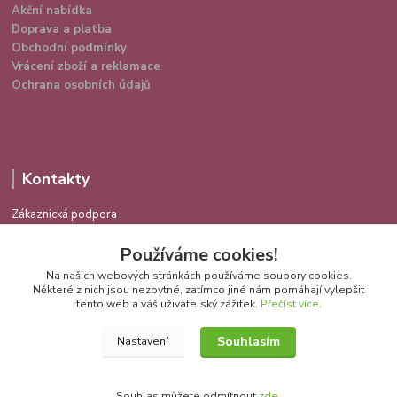
Akční nabídka
Doprava a platba
Obchodní podmínky
Vrácení zboží a reklamace
Ochrana osobních údajů
Kontakty
Zákaznická podpora
724 639 336
Používáme cookies!
(Po-Pá 9-16 hod.)
Na našich webových stránkách používáme soubory cookies.
info@spokojenakocka.cz
Některé z nich jsou nezbytné, zatímco jiné nám pomáhají vylepšit
tento web a váš uživatelský zážitek.
Přečíst více
.
Souhlasím
Nastavení
Souhlas můžete odmítnout
zde
.