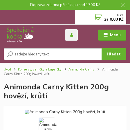
Doprava zdarma při nákupu nad 1700 Kč
0
ks
za
0,00 Kč
Menu
Hledat
Úvod
Konzervy, vaničky a kapsičky
Animonda Carny
Animonda
Carny Kitten 200g hovězí, krůtí
Animonda Carny Kitten 200g
hovězí, krůtí