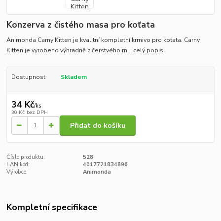
Konzerva z čistého masa pro koťata
Animonda Carny Kitten je kvalitní kompletní krmivo pro koťata. Carny
Kitten je vyrobeno výhradně z čerstvého m...
celý popis
Dostupnost
Skladem
34 Kč
/
ks
30 Kč
bez DPH
Přidat do košíku
Číslo produktu:
528
EAN kód:
4017721834896
Výrobce:
Animonda
Kompletní specifikace