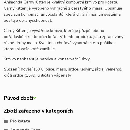
Animonda Carny Kitten je kvalitní kompletní krmivo pro koťata.
Carny Kitten je vyrobeno výhradně
z čerstvého masa
. Obsahuje
speciální kombinaci antioxidantů, která chrání imunitní systém a
posiluje obranyschopnost.
Carny Kitten je vyvážené krmivo, které je přizpůsobeno
požadavkům rostoucích koťat. V tomto produktu jsou zpracovány
různé druhy masa. Kvalitní a chuťově výborná mletá paštika,
kterou si vaše kotě zamiluje.
Krmivo neobsahuje barviva a konzervační látky.
Složení:
hovězí (50%, plíce, maso, srdce, ledviny, játra, vemeno),
krůtí srdce (15%), uhličitan vápenatý
Původ zboží
Zboží zařazeno v kategoriích
Pro koťata