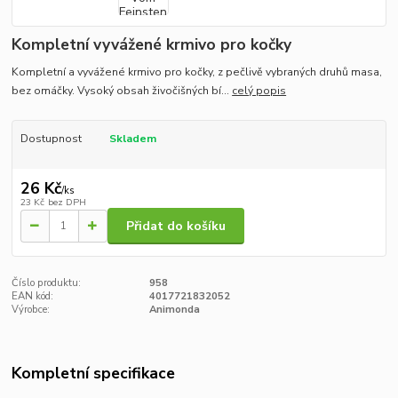
Kompletní vyvážené krmivo pro kočky
Kompletní a vyvážené krmivo pro kočky, z pečlivě vybraných druhů masa,
bez omáčky. Vysoký obsah živočišných bí...
celý popis
Dostupnost
Skladem
26 Kč
/
ks
23 Kč
bez DPH
Přidat do košíku
Číslo produktu:
958
EAN kód:
4017721832052
Výrobce:
Animonda
Kompletní specifikace