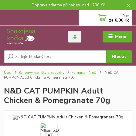
Doprava zdarma při nákupu nad 1700 Kč
0
ks
za
0,00 Kč
Menu
Hledat
Úvod
Konzervy, vaničky a kapsičky
Farmina - N&D
N&D CAT
PUMPKIN Adult Chicken & Pomegranate 70g
N&D CAT PUMPKIN Adult
Chicken & Pomegranate 70g