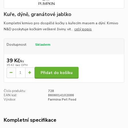
Kuře, dýně, granátové jablko
Kompletní krmivo pro dospělé kočky s kuřecím masem a dýní. Krmivo
N&D poskytuje kočkám veškeré živiny, vit...
celý popis
Dostupnost
Skladem
39 Kč
/
ks
35 Kč
bez DPH
Přidat do košíku
Číslo produktu:
728
EAN kód:
8606014102086
Výrobce:
Farmina Pet Food
Kompletní specifikace