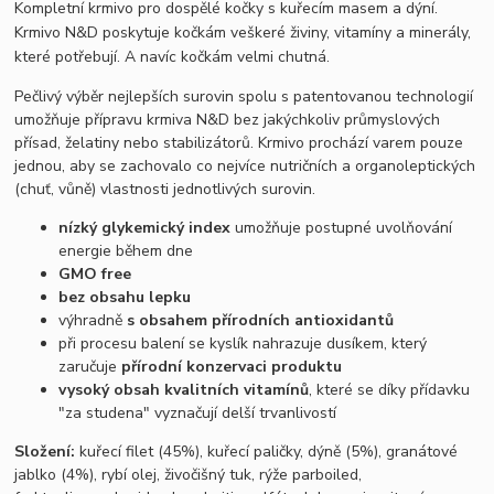
Kompletní krmivo pro dospělé kočky s kuřecím masem a dýní.
Krmivo N&D poskytuje kočkám veškeré živiny, vitamíny a minerály,
které potřebují. A navíc kočkám velmi chutná.
Pečlivý výběr nejlepších surovin spolu s patentovanou technologií
umožňuje přípravu krmiva N&D bez jakýchkoliv průmyslových
přísad, želatiny nebo stabilizátorů.
Krmivo prochází varem pouze
jednou, aby se zachovalo co nejvíce nutričních a organoleptických
(chuť, vůně) vlastnosti jednotlivých surovin.
nízký glykemický index
umožňuje postupné uvolňování
energie během dne
GMO free
bez obsahu lepku
výhradně
s obsahem přírodních antioxidantů
při procesu balení se kyslík nahrazuje dusíkem, který
zaručuje
přírodní konzervaci produktu
vysoký obsah kvalitních vitamínů
, které se díky přídavku
"za studena" vyznačují delší trvanlivostí
Složení:
kuřecí filet (45%), kuřecí paličky, dýně (5%), granátové
jablko (4%), rybí olej, živočišný tuk, rýže parboiled,