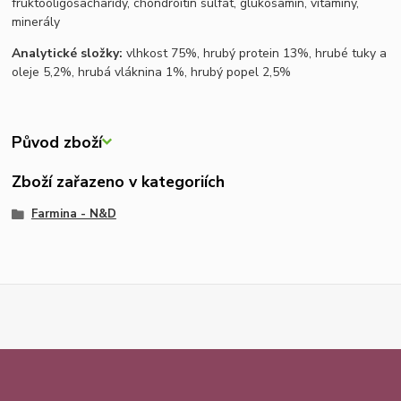
fruktooligosacharidy, chondroitin sulfát, glukosamin, vitamíny,
minerály
Analytické složky:
vlhkost 75%, hrubý protein 13%, hrubé tuky a
oleje 5,2%, hrubá vláknina 1%, hrubý popel 2,5%
Původ zboží
Zboží zařazeno v kategoriích
Farmina - N&D