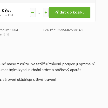
 Kč
/
ks
Přidat do košíku
Kč
bez DPH
roduktu:
004
EAN kód:
8595602538348
e:
Brit
lné maso z krůty. Nezatěžují trávení, podporují optimální
mastných kyselin chrání srdce a oběhový aparát.
zároveň uklidňuje citlivé trávení.