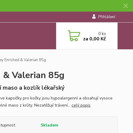
Přihlášení
0
ks
za
0,00 Kč
ey Enriched & Valerian 85g
 & Valerian 85g
í maso a kozlík lékařský
ove kapsičky pro kočky jsou hypoalergenní a obsahují vysoce
elné maso z krůty. Nezatěžují trávení...
celý popis
tupnost
Skladem