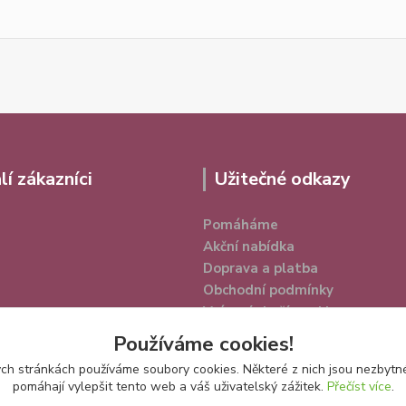
lí zákazníci
Užitečné odkazy
Pomáháme
Akční nabídka
Doprava a platba
Obchodní podmínky
Vrácení zboží a reklamace
Ochrana osobních údajů
Používáme cookies!
h stránkách používáme soubory cookies. Některé z nich jsou nezbytné
pomáhají vylepšit tento web a váš uživatelský zážitek.
Přečíst více
.