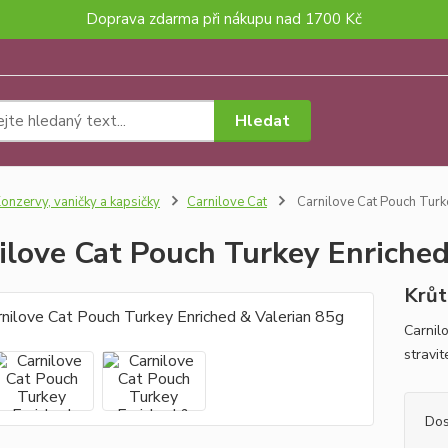
Doprava zdarma při nákupu nad 1700 Kč
Hledat
onzervy, vaničky a kapsičky
Carnilove Cat
Carnilove Cat Pouch Turk
ilove Cat Pouch Turkey Enriched
Krůt
Carnil
stravit
Dos