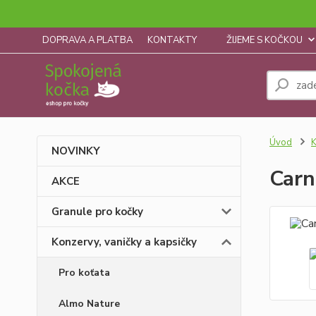
DOPRAVA A PLATBA
KONTAKTY
ŽIJEME S KOČKOU
Úvod
K
NOVINKY
Carn
AKCE
Granule pro kočky
Konzervy, vaničky a kapsičky
Pro koťata
Almo Nature