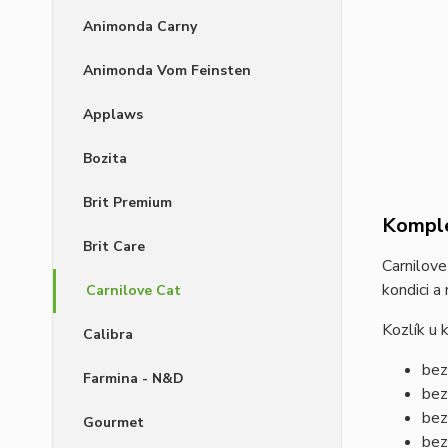
Animonda Carny
Animonda Vom Feinsten
Applaws
Bozita
Brit Premium
Komple
Brit Care
Carnilove
kondici a
Carnilove Cat
Kozlík u 
Calibra
bez
Farmina - N&D
bez
bez
Gourmet
bez