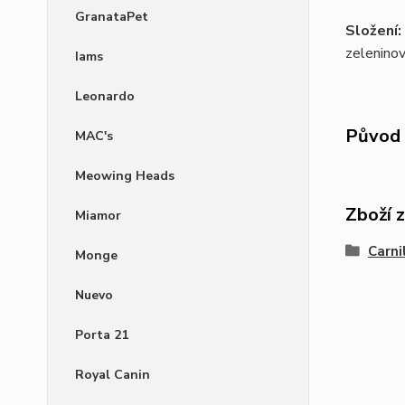
GranataPet
Složení:
zelenino
Iams
Leonardo
Původ 
MAC's
Meowing Heads
Zboží 
Miamor
Carni
Monge
Nuevo
Porta 21
Royal Canin