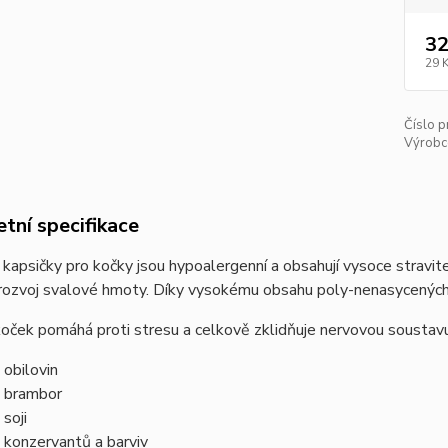
32
29 
Číslo p
Výrobc
tní specifikace
 kapsičky pro kočky jsou hypoalergenní a obsahují vysoce stravite
 rozvoj svalové hmoty. Díky vysokému obsahu poly-nenasycených 
koček pomáhá proti stresu a celkově zklidňuje nervovou soustavu, 
 obilovin
 brambor
 soji
 konzervantů a barviv