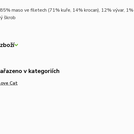
85% maso ve filetech (71% kuře, 14% krocan), 12% vývar, 1% k
vý škrob
zboží
zařazeno v kategoriích
love Cat