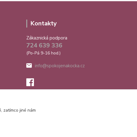
Kontakty
Zákaznická podpora
724 639 336
(Po-Pá 9-16 hod.)
info@spokojenakocka.cz
, zatímco jiné nám
Vytvořeno na
Eshop-rychle.cz