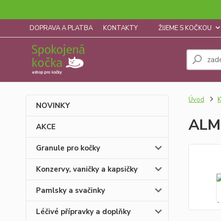
DOPRAVA A PLATBA
KONTAKTY
ŽIJEME S KOČKOU
Úvod
K
NOVINKY
ALMO
AKCE
Granule pro kočky
Konzervy, vaničky a kapsičky
Pamlsky a svačinky
Léčivé přípravky a doplňky