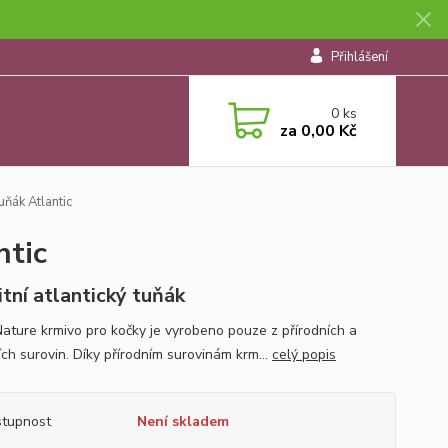
Přihlášení
0
ks
za
0,00 Kč
ák Atlantic
tic
itní atlantický tuňák
ature krmivo pro kočky je vyrobeno pouze z přírodních a
ích surovin. Díky přírodním surovinám krm...
celý popis
tupnost
Není skladem