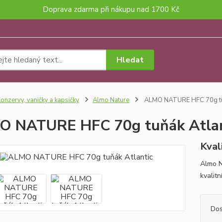
Doprava zdarma při nákupu nad 1700 Kč
Hledat
onzervy, vaničky a kapsičky
Almo Nature
ALMO NATURE HFC 70g tuň
 NATURE HFC 70g tuňák Atlan
Kval
Almo N
kvalitn
Dos