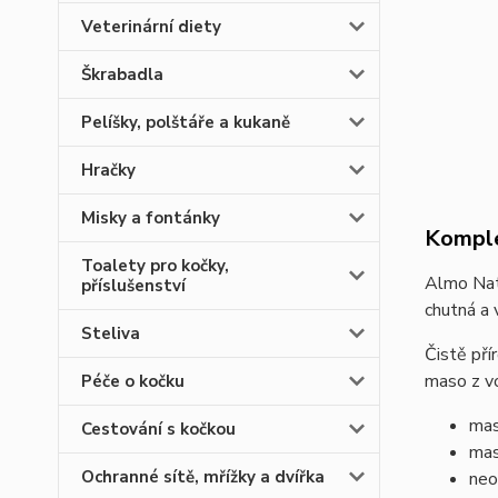
Veterinární diety
Škrabadla
Pelíšky, polštáře a kukaně
Hračky
Misky a fontánky
Komple
Toalety pro kočky,
Almo Natu
příslušenství
chutná a v
Steliva
Čistě pří
maso z vo
Péče o kočku
mas
Cestování s kočkou
mas
Ochranné sítě, mřížky a dvířka
neo