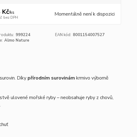
 Kč
/
ks
Momentálně není k dispozici
Kč
bez DPH
roduktu:
999224
EAN kód:
8001154007527
e:
Almo Nature
surovin. Díky
přírodním surovinám
krmivo výborně
erstvě ulovené mořské ryby – neobsahuje ryby z chovů,
.
chuť