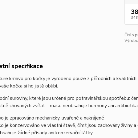
38
34 
Číslo p
Výrobc
tní specifikace
re krmivo pro kočky je vyrobeno pouze z přírodních a kvalitních 
aše kočka si ho jistě oblíbí.
rodní suroviny, které jsou určené pro potravinářskou spotřebu: č
lně chovaných zvířat – maso neobsahuje hormony ani antibiotika
o je zpracováno mechanicky, uvařené a nakrájené
o je konzervováno ve vlastní šťávě, čímž jsou zachovány živiny a 
bsahuje žádné přísady ani konzervační látky