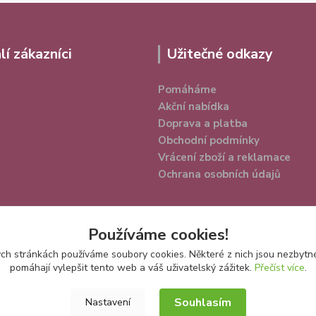
lí zákazníci
Užitečné odkazy
Pomáháme
Akční nabídka
Doprava a platba
Obchodní podmínky
Vrácení zboží a reklamace
Ochrana osobních údajů
Používáme cookies!
h stránkách používáme soubory cookies. Některé z nich jsou nezbytné
pomáhají vylepšit tento web a váš uživatelský zážitek.
Přečíst více
.
Souhlasím
Nastavení