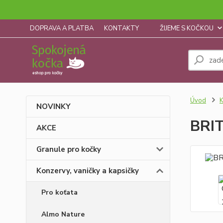
DOPRAVA A PLATBA
KONTAKTY
ŽIJEME S KOČKOU
Úvod
K
NOVINKY
BRIT
AKCE
Granule pro kočky
Konzervy, vaničky a kapsičky
Pro koťata
Almo Nature