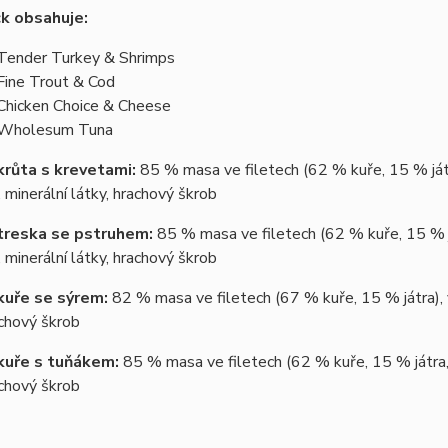
k obsahuje:
Tender Turkey & Shrimps
Fine Trout & Cod
Chicken Choice & Cheese
 Wholesum Tuna
krůta s krevetami:
85 % masa ve filetech (62 % kuře, 15 % játr
 minerální látky, hrachový škrob
treska se pstruhem:
85 % masa ve filetech (62 % kuře, 15 % j
 minerální látky, hrachový škrob
kuře se sýrem:
82 % masa ve filetech (67 % kuře, 15 % játra), 
achový škrob
kuře s tuňákem:
85 % masa ve filetech (62 % kuře, 15 % játra,
achový škrob