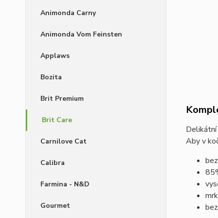
Animonda Carny
Animonda Vom Feinsten
Applaws
Bozita
Brit Premium
Komple
Brit Care
Delikátní
Aby v koč
Carnilove Cat
bez
Calibra
85%
vys
Farmina - N&D
mrk
Gourmet
bez