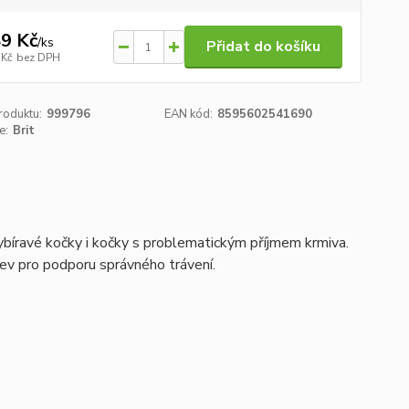
9 Kč
/
ks
Přidat do košíku
 Kč
bez DPH
roduktu:
999796
EAN kód:
8595602541690
e:
Brit
vybíravé kočky i kočky s problematickým příjmem krmiva.
kev pro podporu správného trávení.