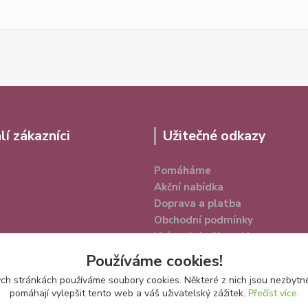
lí zákazníci
Užitečné odkazy
Pomáháme
Akční nabídka
Doprava a platba
Obchodní podmínky
Vrácení zboží a reklamace
Ochrana osobních údajů
Používáme cookies!
h stránkách používáme soubory cookies. Některé z nich jsou nezbytné
pomáhají vylepšit tento web a váš uživatelský zážitek.
Přečíst více
.