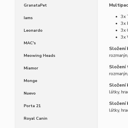
Multipac
GranataPet
3x 
Iams
3x 
3x 
Leonardo
3x
MAC's
Složení 
rozmarýn,
Meowing Heads
Složení 
Miamor
rozmarýn,
Monge
Složení 
látky, hr
Nuevo
Složení 
Porta 21
látky, hr
Royal Canin