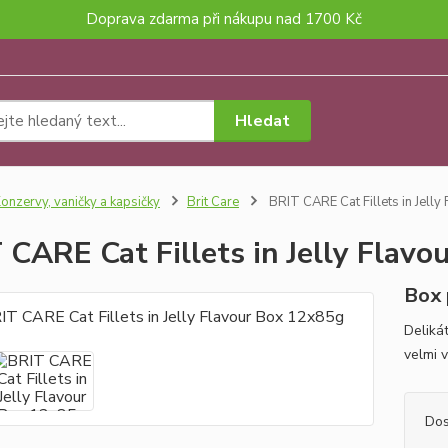
Doprava zdarma při nákupu nad 1700 Kč
Hledat
onzervy, vaničky a kapsičky
Brit Care
BRIT CARE Cat Fillets in Jell
 CARE Cat Fillets in Jelly Flav
Box 
Deliká
velmi v
Dos