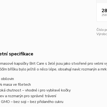
28
258
Číslo p
Výrobc
tní specifikace
 masové kapsičky Brit Care s želé jsou jako stvořené pro velmi 
ičím bříšku bylo ještě o něco lépe, obsahují navíc rozmarýn a mr
 obilovin
 masa ve filetech
oká chutnost – vhodné i pro vybíravé kočky
ev a rozmarýn pro správné trávení
 GMO – bez soji – bez přidaného cukru