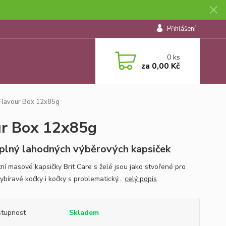
Přihlášení
0
ks
za
0,00 Kč
y Flavour Box 12x85g
our Box 12x85g
plný lahodných výběrových kapsiček
tní masové kapsičky Brit Care s želé jsou jako stvořené pro
ybíravé kočky i kočky s problematický...
celý popis
tupnost
Skladem