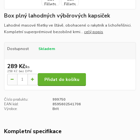
Box plný lahodných výběrových kapsiček
Lahodné masové filetky ve šťávě, obohacené o rakytník a lichořeřišnici.
Kompletní superprémiové bezobilné krmi...
celý popis
Dostupnost
Skladem
289 Kč
/
ks
258 Kč
bez DPH
Přidat do košíku
Číslo produktu:
999750
EAN kód:
8595602541706
Výrobce:
Brit
Kompletní specifikace