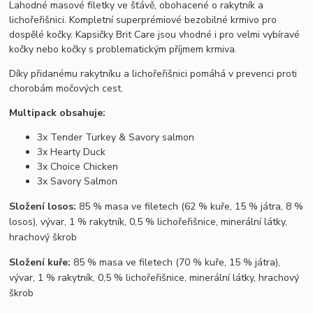
Lahodné masové filetky ve šťávě, obohacené o rakytník a
lichořeřišnici. Kompletní superprémiové bezobilné krmivo pro
dospělé kočky. Kapsičky Brit Care jsou vhodné i pro velmi vybíravé
kočky nebo kočky s problematickým příjmem krmiva.
Díky přidanému rakytníku a lichořeřišnici pomáhá v prevenci proti
chorobám močových cest.
Multipack obsahuje:
3x Tender Turkey & Savory salmon
3x Hearty Duck
3x Choice Chicken
3x Savory Salmon
Složení losos:
85 % masa ve filetech (62 % kuře, 15 % játra, 8 %
losos), vývar, 1 % rakytník, 0,5 % lichořeřišnice, minerální látky,
hrachový škrob
Složení kuře:
85 % masa ve filetech (70 % kuře, 15 % játra),
vývar, 1 % rakytník, 0,5 % lichořeřišnice, minerální látky, hrachový
škrob