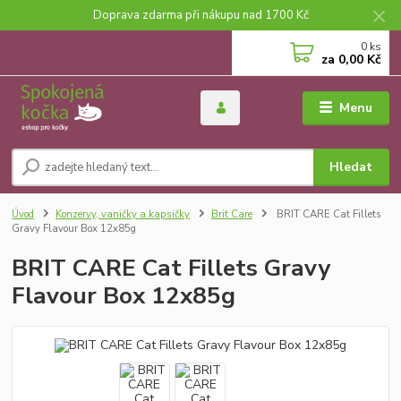
Doprava zdarma při nákupu nad 1700 Kč
0
ks
za
0,00 Kč
Menu
Hledat
Úvod
Konzervy, vaničky a kapsičky
Brit Care
BRIT CARE Cat Fillets
Gravy Flavour Box 12x85g
BRIT CARE Cat Fillets Gravy
Flavour Box 12x85g