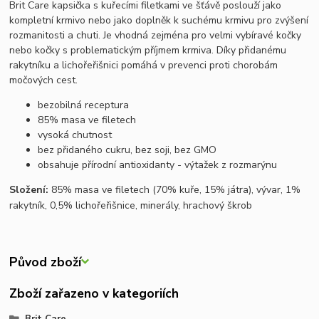
Brit Care kapsička s kuřecími filetkami ve šťávě poslouží jako
kompletní krmivo nebo jako doplněk k suchému krmivu pro zvýšení
rozmanitosti a chuti. Je vhodná zejména pro velmi vybíravé kočky
nebo kočky s problematickým příjmem krmiva. Díky přidanému
rakytníku a lichořeřišnici pomáhá v prevenci proti chorobám
močových cest.
bezobilná receptura
85% masa ve filetech
vysoká chutnost
bez přidaného cukru, bez soji, bez GMO
obsahuje přírodní antioxidanty - výtažek z rozmarýnu
Složení:
85% masa ve filetech (70% kuře, 15% játra), vývar, 1%
rakytník, 0,5% lichořeřišnice, minerály, hrachový škrob
Původ zboží
Zboží zařazeno v kategoriích
Brit Care