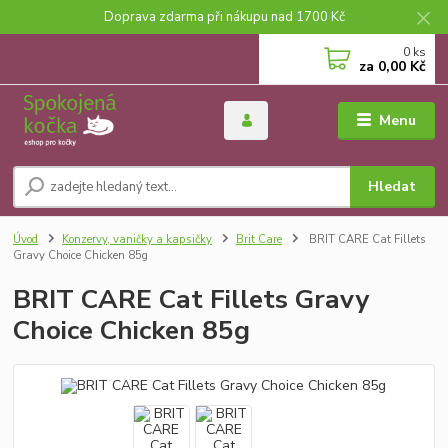
Doprava zdarma při nákupu nad 1700 Kč
0
ks
za
0,00 Kč
Menu
Hledat
Úvod
Konzervy, vaničky a kapsičky
Brit Care
BRIT CARE Cat Fillets
Gravy Choice Chicken 85g
BRIT CARE Cat Fillets Gravy
Choice Chicken 85g