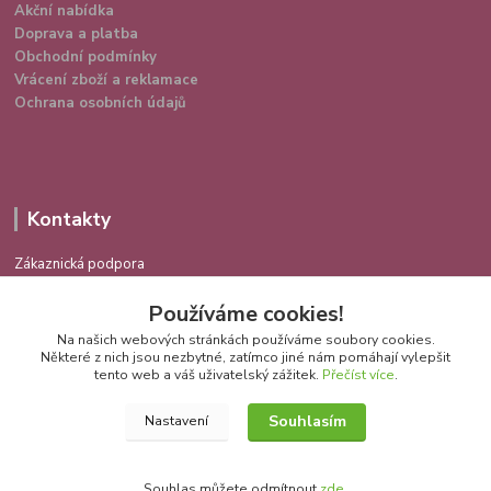
Akční nabídka
Doprava a platba
Obchodní podmínky
Vrácení zboží a reklamace
Ochrana osobních údajů
Kontakty
Zákaznická podpora
724 639 336
Používáme cookies!
(Po-Pá 9-16 hod.)
Na našich webových stránkách používáme soubory cookies.
info@spokojenakocka.cz
Některé z nich jsou nezbytné, zatímco jiné nám pomáhají vylepšit
tento web a váš uživatelský zážitek.
Přečíst více
.
Souhlasím
Nastavení
Souhlas můžete odmítnout
zde
.