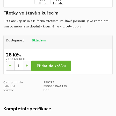
Filetky ve šťávě s kuřecím
Brit Care kapsička s kuřecími filetkami ve šťávě poslouží jako kompletní
krmivo nebo jako doplněk k suchému kr...
celý popis
Dostupnost
Skladem
28 Kč
/
ks
25 Kč
bez DPH
Přidat do košíku
Číslo produktu:
999293
EAN kód:
8595602541195
Výrobce:
Brit
Kompletní specifikace