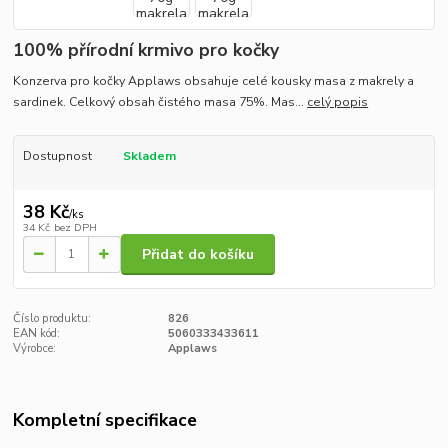
100% přírodní krmivo pro kočky
Konzerva pro kočky Applaws obsahuje celé kousky masa z makrely a
sardinek. Celkový obsah čistého masa 75%. Mas...
celý popis
Dostupnost
Skladem
38 Kč
/
ks
34 Kč
bez DPH
Přidat do košíku
Číslo produktu:
826
EAN kód:
5060333433611
Výrobce:
Applaws
Kompletní specifikace