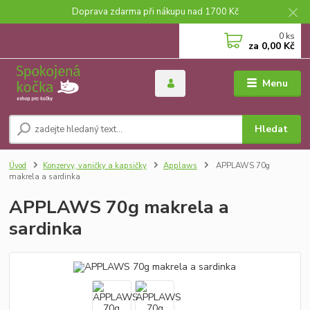
Doprava zdarma při nákupu nad 1700 Kč
0
ks
za
0,00 Kč
Menu
Hledat
Úvod
Konzervy, vaničky a kapsičky
Applaws
APPLAWS 70g
makrela a sardinka
APPLAWS 70g makrela a
sardinka