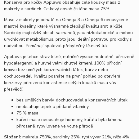
Konzerva pro kočky Applaws obsahuje celé kousky masa z
makrely a sardinek. Celkový obsah čistého masa 75%.
Maso z makrely je bohaté na Omega 3 a Omega 6 nenasycené
mastné kyseliny, které významně zlepšují kvalitu srsti a kůže.
Sardinky mají nízký obsah sacharidů, jsou nízkokalorické a mohou
urychlovat metabolismus, proto jsou ideální potravou pro kočky s
nadváhou. Pomáhají spalovat přebytečný tělesný tuk.
Applaws je lehce stravitelné, nutričně vysoce hodnotné, přirozeně
hypoalergenní, a hlavně velmi chutné krmení. 100% přírodní
krmivo bez umělých konzervačních látek, barviv nebo
dochucovadel. Kvalitu poznáte na první pohled po otevření
konzervy, přirozená konzistence celých kousků masa vás
přesvědčí.
bez umělých barviv, dochucovadel a konzervačních látek
neobsahuje lepek a přidané vitamíny
75 % masa
kuřecí maso neobsahuje hormony, kuřata byla krmena
přirozeně, ryby lovené ve volné přírodě
Složení:
makrela 750%, sardinky 25%, rybí vývar 21%, rýže 4%