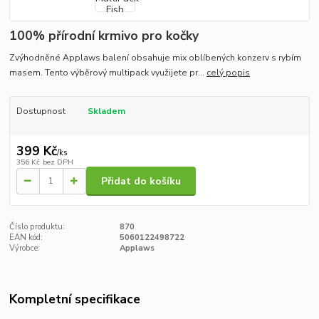
100% přírodní krmivo pro kočky
Zvýhodněné Applaws balení obsahuje mix oblíbených konzerv s rybím
masem. Tento výběrový multipack využijete pr...
celý popis
Dostupnost
Skladem
399 Kč
/
ks
356 Kč
bez DPH
Přidat do košíku
Číslo produktu:
870
EAN kód:
5060122498722
Výrobce:
Applaws
Kompletní specifikace