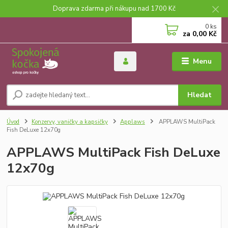
Doprava zdarma při nákupu nad 1700 Kč
0
ks
za
0,00 Kč
Menu
Hledat
Úvod
Konzervy, vaničky a kapsičky
Applaws
APPLAWS MultiPack
Fish DeLuxe 12x70g
APPLAWS MultiPack Fish DeLuxe
12x70g