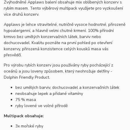
Zvýhodněné Applaws balení obsahuje mix oblíbených konzerv s
rybím masem. Tento výběrový multipack využijete pro vyzkoušení
více druhů konzerv.
Applaws je lehce stravitelné, nutričně vysoce hodnotné, přirozeně
hypoalergenní, a hlavně velmi chutné krmení. 100% přírodní
krmivo bez umělých konzervačních látek, barviv nebo
dochucovadel. Kvalitu poznáte na první pohled po otevření
konzervy, přirozená konzistence celých kousků masa vás
přesvědčí.
Pro výrobu rybích konzerv jsou používány ryby pocházející z
oceánů a jsou loveny způsobem, který neohrožuje delfíny -
Dolphin Friendly Product.
bez umělých barviv, dochucovadel a konzervačních látek
neobsahuje lepek a přidané vitamíny
75 % masa
ryby lovené ve volné přírodě
Multipack obsahuje:
3x mořské ryby