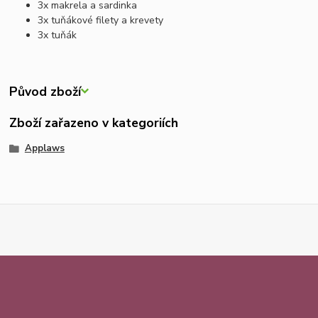
3x makrela a sardinka
3x tuňákové filety a krevety
3x tuňák
Původ zboží
Zboží zařazeno v kategoriích
Applaws