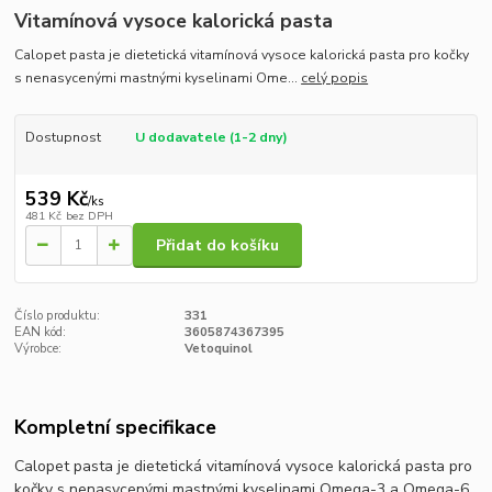
Vitamínová vysoce kalorická pasta
Calopet pasta je dietetická vitamínová vysoce kalorická pasta pro kočky
s nenasycenými mastnými kyselinami Ome...
celý popis
Dostupnost
U dodavatele (1-2 dny)
539 Kč
/
ks
481 Kč
bez DPH
Přidat do košíku
Číslo produktu:
331
EAN kód:
3605874367395
Výrobce:
Vetoquinol
Kompletní specifikace
Calopet pasta je dietetická vitamínová vysoce kalorická pasta pro
kočky s nenasycenými mastnými kyselinami Omega-3 a Omega-6,