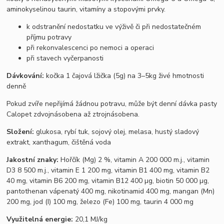
aminokyselinou taurin, vitamíny a stopovými prvky.
k odstranění nedostatku ve výživě či při nedostatečném
příjmu potravy
při rekonvalescenci po nemoci a operaci
při stavech vyčerpanosti
Dávkování:
kočka 1 čajová lžička (5g) na 3–5kg živé hmotnosti
denně
Pokud zvíře nepřijímá žádnou potravu, může být denní dávka pasty
Calopet zdvojnásobena až ztrojnásobena.
Složení:
glukosa, rybí tuk, sojový olej, melasa, hustý sladový
extrakt, xanthagum, čištěná voda
Jakostní znaky:
Hořčík (Mg) 2 %, vitamin A 200 000 m.j., vitamin
D3 8 500 m.j., vitamin E 1 200 mg, vitamin B1 400 mg, vitamin B2
40 mg, vitamin B6 200 mg, vitamin B12 400 µg, biotin 50 000 µg,
pantothenan vápenatý 400 mg, nikotinamid 400 mg, mangan (Mn)
200 mg, jod (I) 100 mg, železo (Fe) 100 mg, taurin 4 000 mg
Využitelná energie:
20,1 MJ/kg