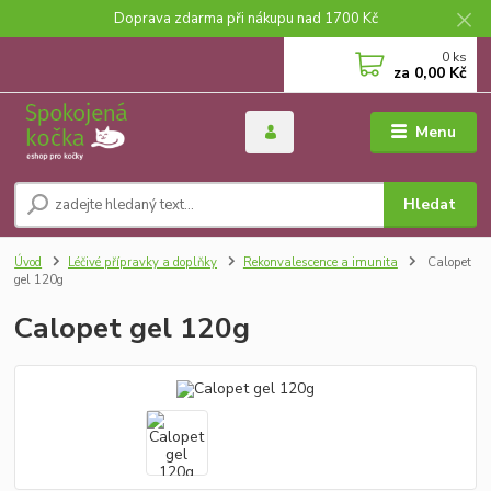
Doprava zdarma při nákupu nad 1700 Kč
0
ks
za
0,00 Kč
Menu
Hledat
Úvod
Léčivé přípravky a doplňky
Rekonvalescence a imunita
Calopet
gel 120g
Calopet gel 120g