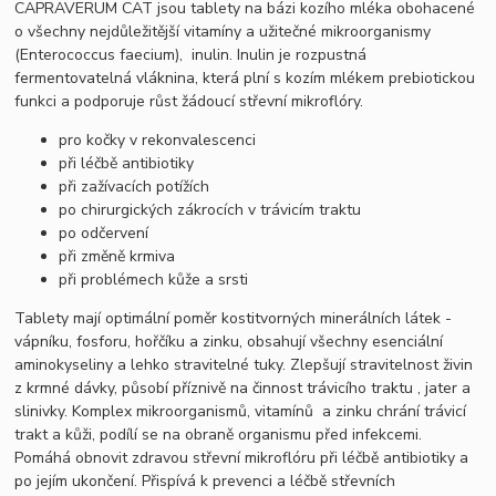
CAPRAVERUM CAT jsou tablety na bázi kozího mléka obohacené
o všechny nejdůležitější vitamíny a užitečné mikroorganismy
(Enterococcus faecium), inulin. Inulin je rozpustná
fermentovatelná vláknina, která plní s kozím mlékem prebiotickou
funkci a podporuje růst žádoucí střevní mikroflóry.
pro kočky v rekonvalescenci
při léčbě antibiotiky
při zažívacích potížích
po chirurgických zákrocích v trávicím traktu
po odčervení
při změně krmiva
při problémech kůže a srsti
Tablety mají optimální poměr kostitvorných minerálních látek -
vápníku, fosforu, hořčíku a zinku, obsahují všechny esenciální
aminokyseliny a lehko stravitelné tuky. Zlepšují stravitelnost živin
z krmné dávky, působí příznivě na činnost trávicího traktu , jater a
slinivky. Komplex mikroorganismů, vitamínů a zinku chrání trávicí
trakt a kůži, podílí se na obraně organismu před infekcemi.
Pomáhá obnovit zdravou střevní mikroflóru při léčbě antibiotiky a
po jejím ukončení. Přispívá k prevenci a léčbě střevních