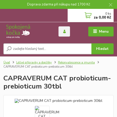
Doprava zdarma při nákupu nad 1700 Kč
0
ks
za
0,00 Kč
Menu
Hledat
Úvod
Léčivé přípravky a doplňky
Rekonvalescence a imunita
CAPRAVERUM CAT probioticum-prebioticum 30tbl
CAPRAVERUM CAT probioticum-
prebioticum 30tbl