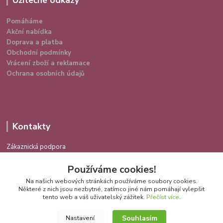
Pomáháme
Akční nabídka
Doprava a platba
Obchodní podmínky
Vrácení zboží a reklamace
Ochrana osobních údajů
Kontakty
Zákaznická podpora
724 639 336
Používáme cookies!
(Po-Pá 9-16 hod.)
Na našich webových stránkách používáme soubory cookies.
info@spokojenakocka.cz
Některé z nich jsou nezbytné, zatímco jiné nám pomáhají vylepšit
tento web a váš uživatelský zážitek.
Přečíst více
.
Souhlasím
Nastavení