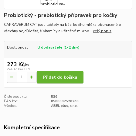
Probiotický - prebiotický přípravek pro kočky
CAPRAVERUM CAT jsou tablety na bázi kozího mléka obohacené o
všechny nejdůležitější vitamíny a užitečné mikroo...
celý popis
Dostupnost
U dodavatele (1-2 dny)
273 Kč
/
ks
244 Kč
bez DPH
Přidat do košíku
Číslo produktu:
536
EAN kód:
8588002526268
Výrobce:
ABEL plus, s.r.o.
Kompletní specifikace