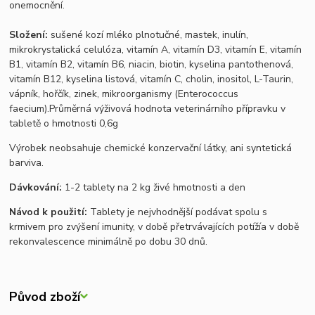
onemocnění.
Složení:
sušené kozí mléko plnotučné, mastek, inulín,
mikrokrystalická celulóza, vitamín A, vitamín D3, vitamín E, vitamín
B1, vitamín B2, vitamín B6, niacin, biotin, kyselina pantothenová,
vitamín B12, kyselina listová, vitamín C, cholin, inositol, L-Taurin,
vápník, hořčík, zinek, mikroorganismy (Enterococcus
faecium).Průměrná výživová hodnota veterinárního přípravku v
tabletě o hmotnosti 0,6g
Výrobek neobsahuje chemické konzervační látky, ani syntetická
barviva.
Dávkování:
1-2 tablety na 2 kg živé hmotnosti a den
Návod k použití:
Tablety je nejvhodnější podávat spolu s
krmivem pro zvýšení imunity, v době přetrvávajících potížía v době
rekonvalescence minimálně po dobu 30 dnů.
Původ zboží