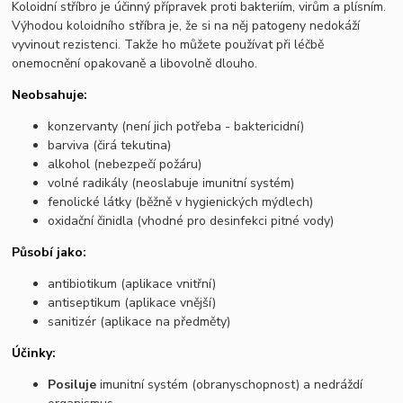
Koloidní stříbro je účinný přípravek proti bakteriím, virům a plísním.
Výhodou koloidního stříbra je, že si na něj patogeny nedokáží
vyvinout rezistenci. Takže ho můžete používat při léčbě
onemocnění opakovaně a libovolně dlouho.
Neobsahuje:
konzervanty (není jich potřeba - baktericidní)
barviva (čirá tekutina)
alkohol (nebezpečí požáru)
volné radikály (neoslabuje imunitní systém)
fenolické látky (běžně v hygienických mýdlech)
oxidační činidla (vhodné pro desinfekci pitné vody)
Působí jako:
antibiotikum (aplikace vnitřní)
antiseptikum (aplikace vnější)
sanitizér (aplikace na předměty)
Účinky:
Posiluje
imunitní systém (obranyschopnost) a nedráždí