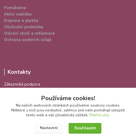
Pomáháme
Akční nabídka
Doprava a platba
Obchodní podmínky
Vrácení zboží a reklamace
Ochrana osobních údajů
Kontakty
Zákaznická podpora
724 639 336
Používáme cookies!
(Po-Pá 9-16 hod.)
Na našich webových stránkách používáme soubory cookies.
info@spokojenakocka.cz
Některé z nich jsou nezbytné, zatímco jiné nám pomáhají vylepšit
tento web a váš uživatelský zážitek.
Přečíst více
.
Souhlasím
Nastavení