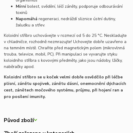
organismus
Mírní
bolest, svědění, léčí záněty, podporuje odbourávání
toxinů
Napomáhá
regeneraci, nedráždí sliznice ústní dutiny,
žaludku a střev.
Koloidní stříbro uchovávejte v rozmezí od 5 do 25 °C. Neskladujte
v chladničce, rozhodně nezmrazujte! Uchovejte dobře uzavřeno a
na temném místě. Chraňte před magnetickým polem (mikrovlnná
trouba, televize, mobil, PC). Při manipulaci se vyvarujte styku
koloidního stříbra s kovovými předměty, jako jsou nádoby, lžičky,
naběračky apod.
Koloidní stříbro se u koček velmi dobře osvědčilo při léčbe
plísní, zánětu spojivek, zánětu dásní, onemocnění dýchacích
cest, zánětech močového systému, průjmu, při hojení ran a
pro posílení imunity.
Původ zboží