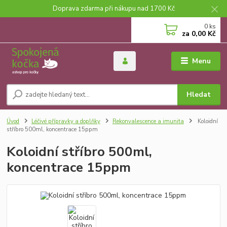
Doprava zdarma při nákupu nad 1700 Kč
0
ks
za
0,00 Kč
Menu
Hledat
Úvod
Léčivé přípravky a doplňky
Rekonvalescence a imunita
Koloidní
stříbro 500ml, koncentrace 15ppm
Koloidní stříbro 500ml,
koncentrace 15ppm