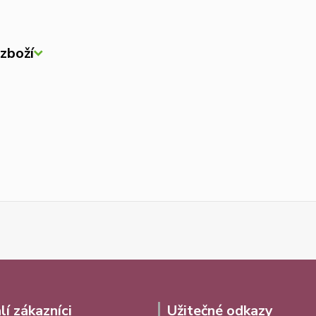
zboží
lí zákazníci
Užitečné odkazy