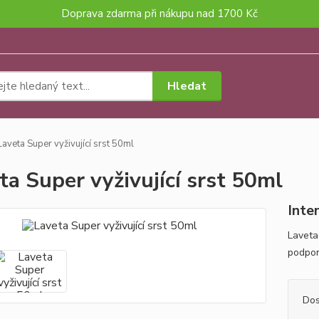
Doprava zdarma při nákupu nad 1700 Kč
Hledat
aveta Super vyživující srst 50ml
ta Super vyživující srst 50ml
Inte
Laveta
podporu
Dos