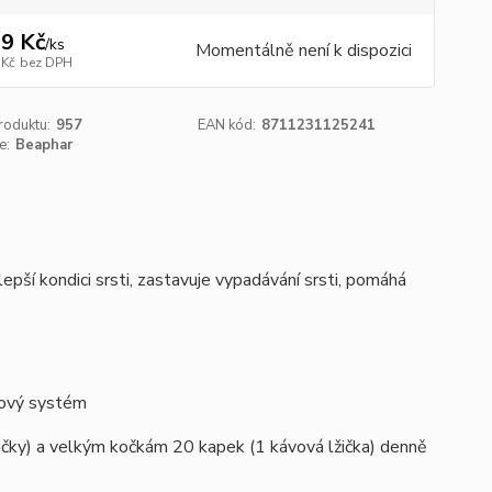
9 Kč
/
ks
Momentálně není k dispozici
 Kč
bez DPH
roduktu:
957
EAN kód:
8711231125241
e:
Beaphar
pší kondici srsti, zastavuje vypadávání srsti, pomáhá
rvový systém
čky) a velkým kočkám 20 kapek (1 kávová lžička) denně