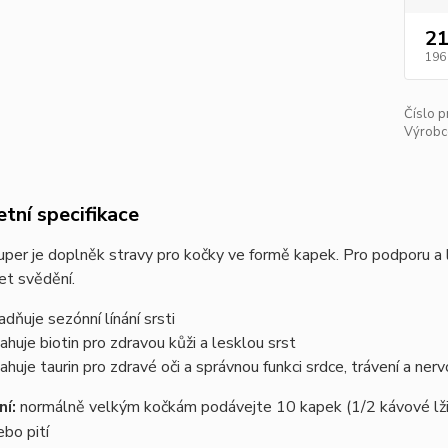
21
196
Číslo p
Výrobc
tní specifikace
per je doplněk stravy pro kočky ve formě kapek. Pro podporu a le
et svědění.
adňuje sezónní línání srsti
ahuje biotin pro zdravou kůži a lesklou srst
ahuje taurin pro zdravé oči a správnou funkci srdce, trávení a ne
í:
normálně velkým kočkám podávejte 10 kapek (1/2 kávové lži
ebo pití