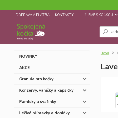
DOPRAVA A PLATBA
KONTAKTY
ŽIJEME S KOČKOU
Úvod
L
NOVINKY
Lave
AKCE
Granule pro kočky
Konzervy, vaničky a kapsičky
Pamlsky a svačinky
Léčivé přípravky a doplňky