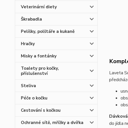
Veterinární diety
Škrabadla
Pelíšky, polštáře a kukaně
Hračky
Misky a fontánky
Komple
Toalety pro kočky,
Laveta Su
příslušenství
předcház
Steliva
usn
obs
Péče o kočku
obs
Cestování s kočkou
Dávkován
Ochranné sítě, mřížky a dvířka
do jídla n