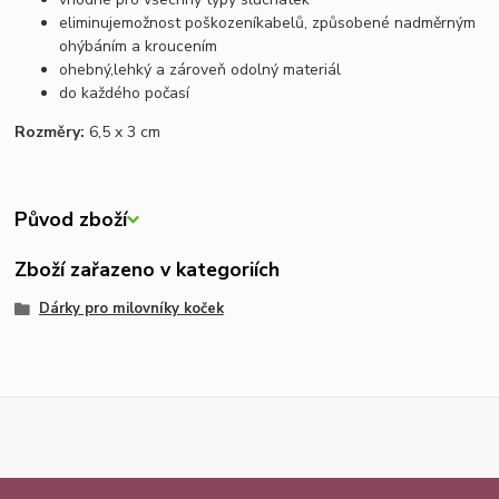
eliminuje
možnost poškození
kabelů
, způsobené
nadměrným
ohýbáním a kroucením
ohebný,
lehký a zároveň odolný materiál
do každého počasí
Rozměry:
6,5 x 3 cm
Původ zboží
Zboží zařazeno v kategoriích
Dárky pro milovníky koček