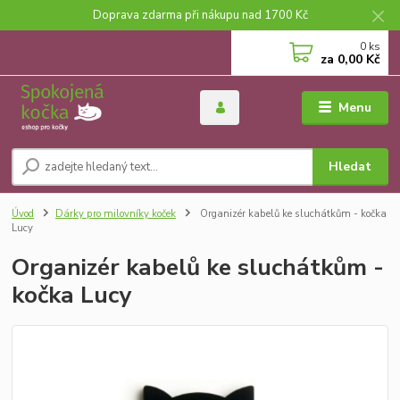
Doprava zdarma při nákupu nad 1700 Kč
0
ks
za
0,00 Kč
Menu
Hledat
Úvod
Dárky pro milovníky koček
Organizér kabelů ke sluchátkům - kočka
Lucy
Organizér kabelů ke sluchátkům -
kočka Lucy