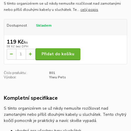
S tímto organizérem se už nikdy nemusíte rozčilovat nad zamotanými
nebo příliš dlouhými kabely u sluchátek. Te...
celý popis
Dostupnost
Skladem
119 Kč
/
ks
98 Kč
bez DPH
Přidat do košíku
Číslo produktu:
801
Výrobce:
Yiwu Pets
Kompletní specifikace
S tímto organizérem se už nikdy nemusíte rozčilovat nad
zamotanými nebo příliš dlouhými kabely u sluchátek. Tento chytrý
kočičí pomocník je praktický a navíc skvěle vypadá.
vhodné pro všechny typy sluchátek