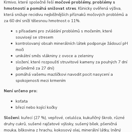
Krmivo, které společně řeší
močové problémy, problémy s
hmotností a pomáhá snižovat stres
.
Klinicky ověřená výživa,
která snižuje recidivu nejběžnějších příznaků močových problémů a
za 60 dní sníží tělesnou hmotnost o 11%.
s přísadami pro zvládání problémů s močením, které
souvisejí se stresem
kontrolovaný obsah minerálních látek podporuje žádoucí pH
moči
unikátní směs vlákniny z ovoce a zeleniny
složení, které rozpouští struvitové kameny za pouhých 7 dní
(průměrně za 27 dní)
pomáhá vašemu mazlíčkovi navodit pocit nasycení a
spokojenosti mezi krmením
Není určeno pro:
koťata
březí nebo kojící kočky
Složení:
kuřecí (27 %), vepřové, celulóza, kukuřičný škrob, různé
druhy cukrů, sušené rajčatové výlisky, sušený bílek, pšeničná
mouka, bílkovina z hrachu, kokosový olej, minerální látky, lněný