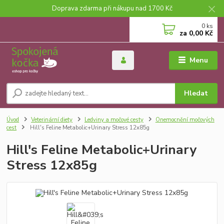
Doprava zdarma při nákupu nad 1700 Kč
0
ks
za
0,00 Kč
Menu
Hledat
Úvod
Veterinární diety
Ledviny a močové cesty
Onemocnění močových
cest
Hill's Feline Metabolic+Urinary Stress 12x85g
Hill's Feline Metabolic+Urinary
Stress 12x85g