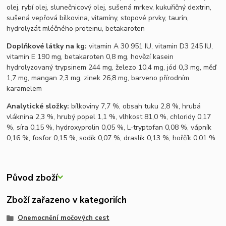
olej, rybí olej, slunečnicový olej, sušená mrkev, kukuřičný dextrin,
sušená vepřová bílkovina, vitamíny, stopové prvky, taurin,
hydrolyzát mléčného proteinu, betakaroten
Doplňkové látky na kg:
vitamin A 30 951 IU, vitamin D3 245 IU,
vitamin E 190 mg, betakaroten 0,8 mg, hovězí kasein
hydrolyzovaný trypsinem 244 mg, železo 10,4 mg, jód 0,3 mg, měď
1,7 mg, mangan 2,3 mg, zinek 26,8 mg, barveno přírodním
karamelem
Analytické složky:
bílkoviny 7,7 %, obsah tuku 2,8 %, hrubá
vláknina 2,3 %, hrubý popel 1,1 %, vlhkost 81,0 %, chloridy 0,17
%, síra 0,15 %, hydroxyprolin 0,05 %, L-tryptofan 0,08 %, vápník
0,16 %, fosfor 0,15 %, sodík 0,07 %, draslík 0,13 %, hořčík 0,01 %
Původ zboží
Zboží zařazeno v kategoriích
Onemocnění močových cest