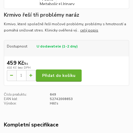
Krmivo řeší tři problémy naráz
Krmivo, které společně řeší močové problémy, problémy s hmotností a
pomáhá snižovat stres. Klinicky ověřená vý...
celý popis
Dostupnost
U dodavatele (1-2 dny)
459 Kč
/
ks
410 Kč
bez DPH
Přidat do košíku
Číslo produktu:
649
EAN kód:
52742008653
Výrobce:
Hill's
Kompletní specifikace