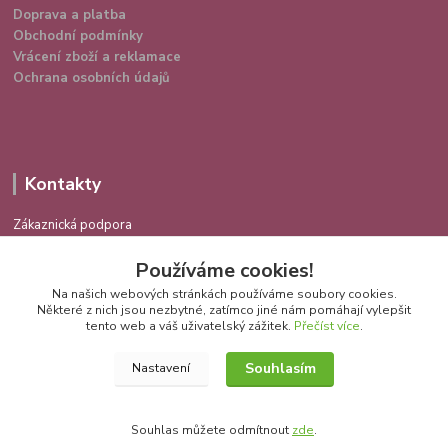
Doprava a platba
Obchodní podmínky
Vrácení zboží a reklamace
Ochrana osobních údajů
Kontakty
Zákaznická podpora
724 639 336
Používáme cookies!
(Po-Pá 9-16 hod.)
Na našich webových stránkách používáme soubory cookies.
info@spokojenakocka.cz
Některé z nich jsou nezbytné, zatímco jiné nám pomáhají vylepšit
tento web a váš uživatelský zážitek.
Přečíst více
.
Souhlasím
Nastavení
Souhlas můžete odmítnout
zde
.
Vytvořeno na
Eshop-rychle.cz