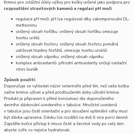
Krmivo pro zvláštní účely výživy pro kočky určené jako podpora pro
rozpouštění struvitových kamenů a regulaci pH moči
.
regulace pH moči: pH lze regulovat díky zakomponování DL-
methioninu
snížený obsah hořčíku: snížený obsah hořčíku omezuje
tvorbu urátů
snížený obsah fosforu: snížený obsah fosforu pomáhá
udržovat hladiny fosfátů, omezuje tvorbu urolitů
snížený obsah vápníku: snížený obsah vápníku
komplex antioxidantů: přírodní antioxidanty snižují oxidační
stres buněk
Způsob použití:
Doporučuje se vyhledat názor veterináře před tím, než vaše kočka
začne krmivo užívat a před prodloužením doby užívání krmiva.
Produkt je připraven k přímé konzumaci dle doporučeného
denního dávkování uvedeného v tabulce. Množství uvedená
v tabulce jsou čistě orientační a pro dosažení optimální váhy musí
být dávka upravena. Dávku lze rozdělit na dvě či více porcí denně.
Zajistěte kočce přístup k misce čisté a čerstvé vody po celý den,
abyste zvíře co nejvíce hydratovali.