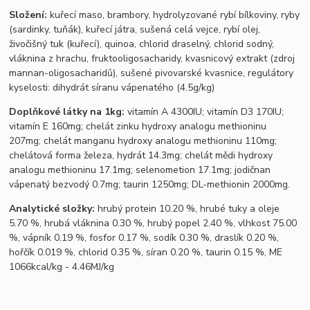
Složení:
kuřecí maso, brambory, hydrolyzované rybí bílkoviny, ryby
(sardinky, tuňák), kuřecí játra, sušená celá vejce, rybí olej,
živočišný tuk (kuřecí), quinoa, chlorid draselný, chlorid sodný,
vláknina z hrachu, fruktooligosacharidy, kvasnicový extrakt (zdroj
mannan-oligosacharidů), sušené pivovarské kvasnice, r
egulátory
kyselosti: dihydrát síranu vápenatého (4.5g/kg)
Doplňkové látky na 1kg:
vitamín A 4300IU; vitamín D3 170IU;
vitamín E 160mg; chelát zinku hydroxy analogu methioninu
207mg; chelát manganu hydroxy analogu methioninu 110mg;
chelátová forma železa, hydrát 14.3mg; chelát mědi hydroxy
analogu methioninu 17.1mg; selenometion 17.1mg; jodičnan
vápenatý bezvodý 0.7mg; taurin 1250mg; DL-methionin 2000mg.
Analytické složky:
hrubý protein 10.20 %, hrubé tuky a oleje
5.70 %, hrubá vláknina 0.30 %, hrubý popel 2.40 %, vlhkost 75.00
%, vápník 0.19 %, fosfor 0.17 %, sodík 0.30 %, draslík 0.20 %,
hořčík 0.019 %, chlorid 0.35 %, síran 0.20 %, taurin 0.15 %,
ME
1066kcal/kg - 4.46MJ/kg