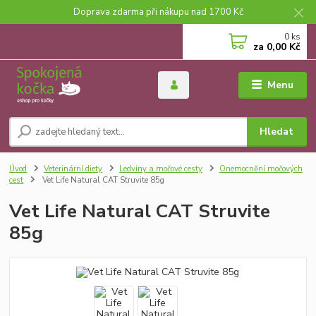
Doprava zdarma při nákupu nad 1700 Kč
0
ks
za
0,00 Kč
Menu
Hledat
Úvod
Veterinární diety
Ledviny a močové cesty
Onemocnění močových
cest
Vet Life Natural CAT Struvite 85g
Vet Life Natural CAT Struvite
85g