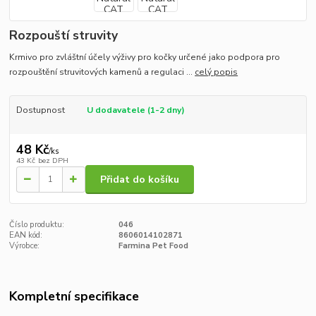
Rozpouští struvity
Krmivo pro zvláštní účely výživy pro kočky určené jako podpora pro
rozpouštění struvitových kamenů a regulaci ...
celý popis
Dostupnost
U dodavatele (1-2 dny)
48 Kč
/
ks
43 Kč
bez DPH
Přidat do košíku
Číslo produktu:
046
EAN kód:
8606014102871
Výrobce:
Farmina Pet Food
Kompletní specifikace