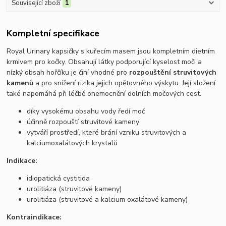
Související zboží
1
Kompletní specifikace
Royal Urinary kapsičky s kuřecím masem jsou kompletním dietním
krmivem pro kočky. Obsahují látky podporující kyselost moči a
nízký obsah hořčíku je činí vhodné pro
rozpouštění struvitových
kamenů
a pro snížení rizika jejich opětovného výskytu. Její složení
také napomáhá při léčbě onemocnění dolních močových cest.
díky vysokému obsahu vody ředí moč
účinně rozpouští struvitové kameny
vytváří prostředí, které brání vzniku struvitových a
kalciumoxalátových krystalů
Indikace:
idiopatická cystitida
urolitiáza (struvitové kameny)
urolitiáza (struvitové a kalcium oxalátové kameny)
Kontraindikace: