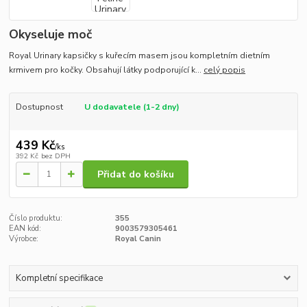
Okyseluje moč
Royal Urinary kapsičky s kuřecím masem jsou kompletním dietním
krmivem pro kočky. Obsahují látky podporující k...
celý popis
Dostupnost
U dodavatele (1-2 dny)
439 Kč
/
ks
392 Kč
bez DPH
Přidat do košíku
Číslo produktu:
355
EAN kód:
9003579305461
Výrobce:
Royal Canin
Kompletní specifikace