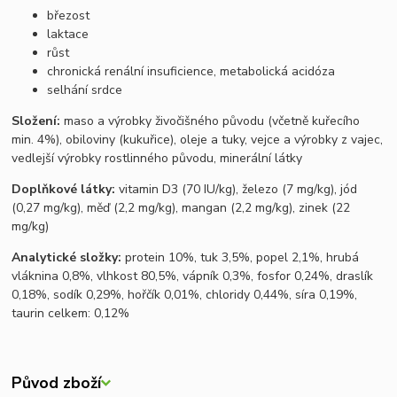
březost
laktace
růst
chronická renální insuficience, metabolická acidóza
selhání srdce
Složení:
maso a výrobky živočišného původu (včetně kuřecího
min. 4%), obiloviny (kukuřice), oleje a tuky, vejce a výrobky z vajec,
vedlejší výrobky rostlinného původu, minerální látky
Doplňkové látky:
vitamin D3 (70 IU/kg), železo (7 mg/kg), jód
(0,27 mg/kg), měď (2,2 mg/kg), mangan (2,2 mg/kg), zinek (22
mg/kg)
Analytické složky:
protein 10%, tuk 3,5%, popel 2,1%, hrubá
vláknina 0,8%, vlhkost 80,5%, vápník 0,3%, fosfor 0,24%, draslík
0,18%, sodík 0,29%, hořčík 0,01%, chloridy 0,44%, síra 0,19%,
taurin celkem: 0,12%
Původ zboží