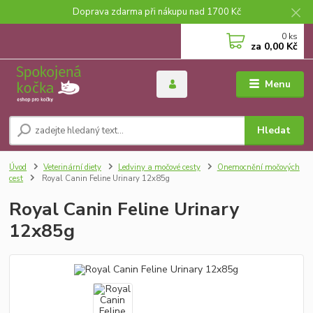
Doprava zdarma při nákupu nad 1700 Kč
0
ks
za
0,00 Kč
Menu
Hledat
Úvod
Veterinární diety
Ledviny a močové cesty
Onemocnění močových
cest
Royal Canin Feline Urinary 12x85g
Royal Canin Feline Urinary
12x85g