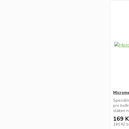
Microme
Speciáln
pro kočk
vláken n
169 K
140 Kč
b