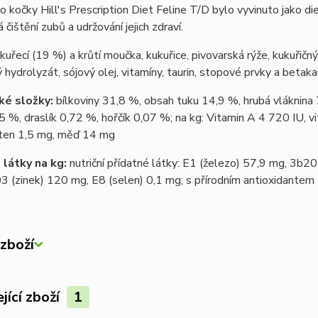
o kočky Hill's Prescription Diet Feline T/D bylo vyvinuto jako 
čištění zubů a udržování jejich zdraví.
kuřecí (19 %) a krůtí moučka, kukuřice, pivovarská rýže, kukuřičný 
ý hydrolyzát, sójový olej, vitamíny, taurin, stopové prvky a betak
ké složky:
bílkoviny 31,8 %, obsah tuku 14,9 %, hrubá vláknina 
5 %, draslík 0,72 %, hořčík 0,07 %; na kg: Vitamin A 4 720 IU, 
ten 1,5 mg, měď 14 mg
 látky na kg:
nutriční přídatné látky: E1 (železo) 57,9 mg, 3b2
 (zinek) 120 mg, E8 (selen) 0,1 mg; s přírodním antioxidantem
zboží
jící zboží
1