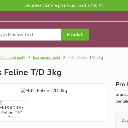
Doprava zdarma při nákupu nad 1700 Kč
Hledat
eterinární diety
Jiná onemocnění
Hill's Feline T/D 3kg
's Feline T/D 3kg
Pro 
Granule
dentál
Dos