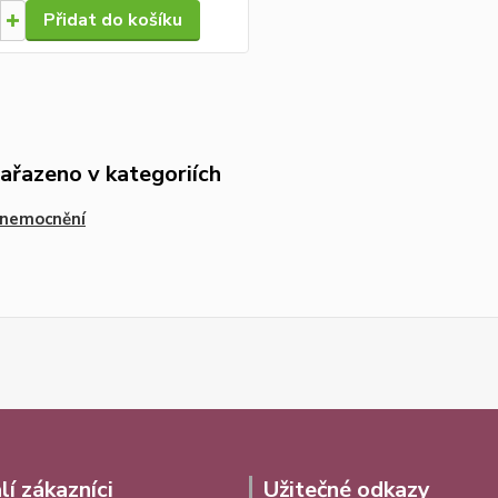
Přidat do košíku
zařazeno v kategoriích
onemocnění
lí zákazníci
Užitečné odkazy