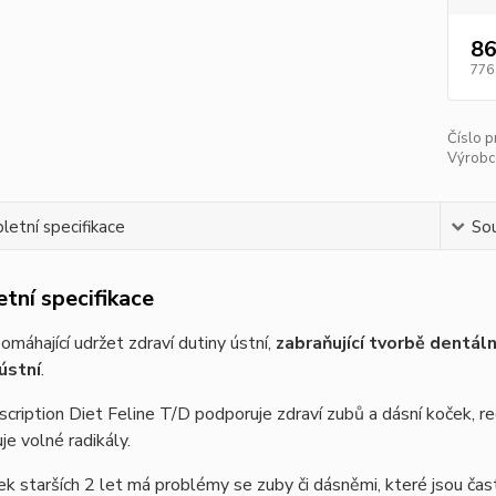
86
776
Číslo p
Výrobc
etní specifikace
Sou
tní specifikace
omáhající udržet zdraví dutiny ústní,
zabraňující tvorbě dentál
 ústní
.
escription Diet Feline T/D podporuje zdraví zubů a dásní koček, 
je volné radikály.
 starších 2 let má problémy se zuby či dásněmi, které jsou čas