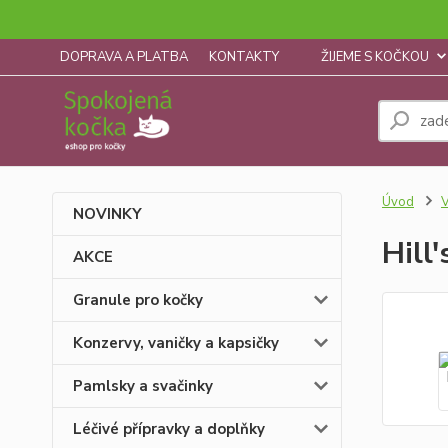
DOPRAVA A PLATBA
KONTAKTY
ŽIJEME S KOČKOU
Úvod
V
NOVINKY
Hill
AKCE
Granule pro kočky
Konzervy, vaničky a kapsičky
Pamlsky a svačinky
Léčivé přípravky a doplňky