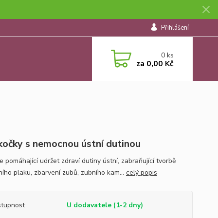
Přihlášení
0
ks
za
0,00 Kč
kočky s nemocnou ústní dutinou
 pomáhající udržet zdraví dutiny ústní, zabraňující tvorbě
ního plaku, zbarvení zubů, zubního kam...
celý popis
tupnost
U dodavatele (1-2 dny)