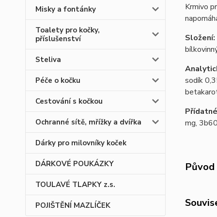
Krmivo pr
Misky a fontánky
napomáhá 
Toalety pro kočky,
Složení:
příslušenství
bílkovinn
Steliva
Analytic
sodík 0,3
Péče o kočku
betakaro
Cestování s kočkou
Přídatné
Ochranné sítě, mřížky a dvířka
mg, 3b603
Dárky pro milovníky koček
DÁRKOVÉ POUKÁZKY
Původ 
TOULAVÉ TLAPKY z.s.
Souvise
POJIŠTĚNÍ MAZLÍČEK