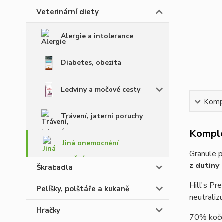
Veterinární diety
Alergie a intolerance
Diabetes, obezita
Ledviny a močové cesty
Kompl
Trávení, jaterní poruchy
Komple
Jiná onemocnění
Granule p
z dutiny
Škrabadla
Hill's Pr
Pelíšky, polštáře a kukaně
neutralizu
Hračky
70% koček