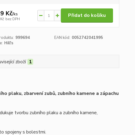
9 Kč
/
ks
Přidat do košíku
 Kč
bez DPH
roduktu:
999694
EAN kód:
0052742041995
e:
Hill's
visející zboží
1
ního plaku, zbarvení zubů, zubního kamene a zápachu
redukuje tvorbu zubního plaku a zubního kamene,
to spojeny s bolestmi.