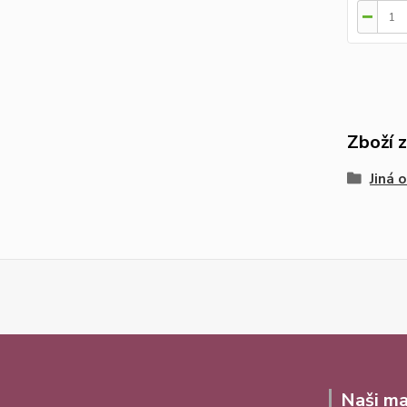
Zboží 
Jiná 
Naši ma