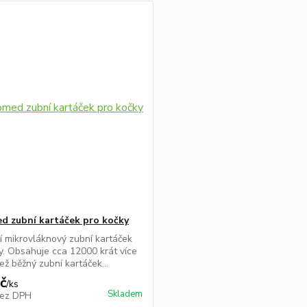
d zubní kartáček pro kočky
í mikrovláknový zubní kartáček
y. Obsahuje cca 12000 krát více
ež běžný zubní kartáček...
č
/
ks
Skladem
ez DPH