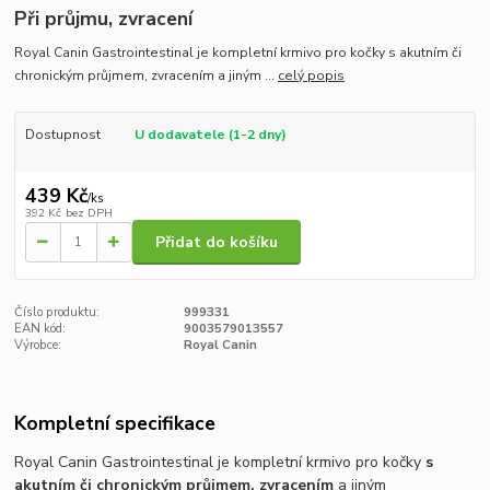
Při průjmu, zvracení
Royal Canin Gastrointestinal je kompletní krmivo pro kočky s akutním či
chronickým průjmem, zvracením a jiným ...
celý popis
Dostupnost
U dodavatele (1-2 dny)
439 Kč
/
ks
392 Kč
bez DPH
Přidat do košíku
Číslo produktu:
999331
EAN kód:
9003579013557
Výrobce:
Royal Canin
Kompletní specifikace
Royal Canin Gastrointestinal je kompletní krmivo pro kočky
s
akutním či chronickým průjmem, zvracením
a jiným