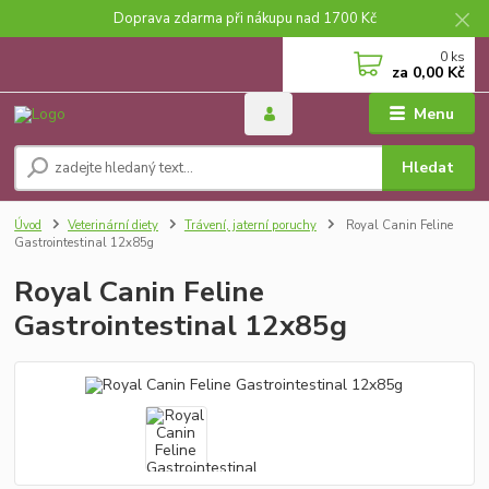
Doprava zdarma při nákupu nad 1700 Kč
0
ks
za
0,00 Kč
Menu
Hledat
Úvod
Veterinární diety
Trávení, jaterní poruchy
Royal Canin Feline
Gastrointestinal 12x85g
Royal Canin Feline
Gastrointestinal 12x85g