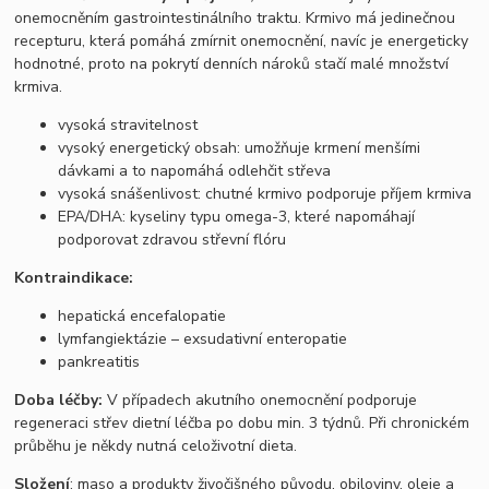
onemocněním gastrointestinálního traktu. Krmivo má jedinečnou
recepturu, která pomáhá zmírnit onemocnění, navíc je energeticky
hodnotné, proto na pokrytí denních nároků stačí malé množství
krmiva.
vysoká stravitelnost
vysoký energetický obsah: umožňuje krmení menšími
dávkami a to napomáhá odlehčit střeva
vysoká snášenlivost: chutné krmivo podporuje příjem krmiva
EPA/DHA: kyseliny typu omega-3, které napomáhají
podporovat zdravou střevní flóru
Kontraindikace:
hepatická encefalopatie
lymfangiektázie – exsudativní enteropatie
pankreatitis
Doba léčby:
V případech akutního onemocnění podporuje
regeneraci střev dietní léčba po dobu min. 3 týdnů. Při chronickém
průběhu je někdy nutná celoživotní dieta.
Složení
: maso a produkty živočišného původu, obiloviny, oleje a