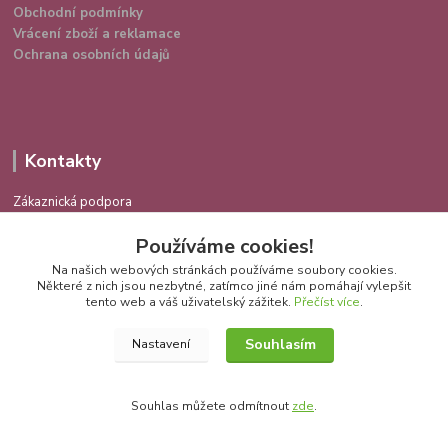
Obchodní podmínky
Vrácení zboží a reklamace
Ochrana osobních údajů
Kontakty
Zákaznická podpora
724 639 336
Používáme cookies!
(Po-Pá 9-16 hod.)
Na našich webových stránkách používáme soubory cookies.
info@spokojenakocka.cz
Některé z nich jsou nezbytné, zatímco jiné nám pomáhají vylepšit
tento web a váš uživatelský zážitek.
Přečíst více
.
Souhlasím
Nastavení
Souhlas můžete odmítnout
zde
.
Vytvořeno na
Eshop-rychle.cz