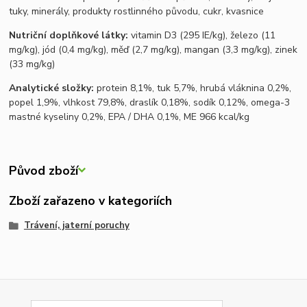
tuky, minerály, produkty rostlinného původu, cukr, kvasnice
Nutriční doplňkové látky:
vitamin D3 (295 IE/kg), železo (11
mg/kg), jód (0,4 mg/kg), měď (2,7 mg/kg), mangan (3,3 mg/kg), zinek
(33 mg/kg)
Analytické složky:
protein 8,1%, tuk 5,7%, hrubá vláknina 0,2%,
popel 1,9%, vlhkost 79,8%, draslík 0,18%, sodík 0,12%, omega-3
mastné kyseliny 0,2%, EPA / DHA 0,1%, ME 966 kcal/kg
Původ zboží
Zboží zařazeno v kategoriích
Trávení, jaterní poruchy